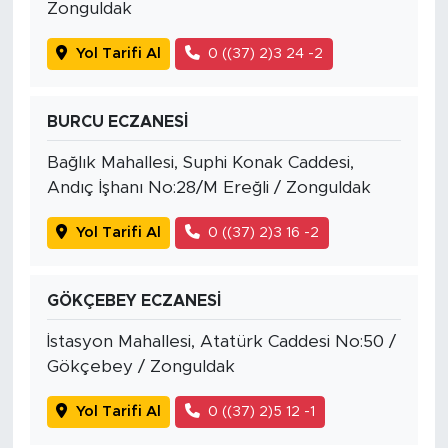
Zonguldak
Yol Tarifi Al
0 ((37) 2)3 24 -2
BURCU ECZANESİ
Bağlık Mahallesi, Suphi Konak Caddesi,
Andıç İşhanı No:28/M Ereğli / Zonguldak
Yol Tarifi Al
0 ((37) 2)3 16 -2
GÖKÇEBEY ECZANESİ
İstasyon Mahallesi, Atatürk Caddesi No:50 /
Gökçebey / Zonguldak
Yol Tarifi Al
0 ((37) 2)5 12 -1