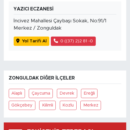
YAZICI ECZANESİ
İncivez Mahallesi Çaybaşı Sokak, No:91/1
Merkez / Zonguldak
Yol Tarifi Al
0 ((37) 2)2 81 -0
ZONGULDAK DIĞER İLÇELER
Alaplı
Çaycuma
Devrek
Ereğli
Gökçebey
Kilimli
Kozlu
Merkez