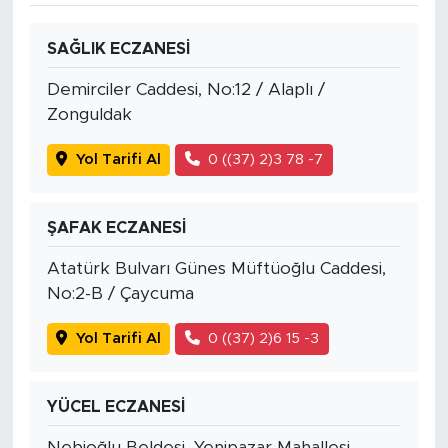
SAĞLIK ECZANESİ
Demirciler Caddesi, No:12 / Alaplı /
Zonguldak
Yol Tarifi Al
0 ((37) 2)3 78 -7
ŞAFAK ECZANESİ
Atatürk Bulvarı Günes Müftüoğlu Caddesi,
No:2-B / Çaycuma
Yol Tarifi Al
0 ((37) 2)6 15 -3
YÜCEL ECZANESİ
Nebioğlu Beldesi, Yenipazar Mahallesi,