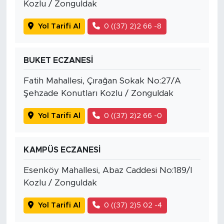
Kozlu / Zonguldak
Yol Tarifi Al
0 ((37) 2)2 66 -8
BUKET ECZANESİ
Fatih Mahallesi, Çırağan Sokak No:27/A
Şehzade Konutları Kozlu / Zonguldak
Yol Tarifi Al
0 ((37) 2)2 66 -0
KAMPÜS ECZANESİ
Esenköy Mahallesi, Abaz Caddesi No:189/I
Kozlu / Zonguldak
Yol Tarifi Al
0 ((37) 2)5 02 -4