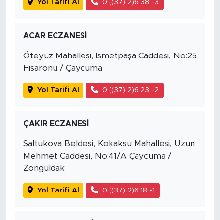
Yol Tarifi Al
0 ((37) 2)6 38 -3
ACAR ECZANESİ
Öteyüz Mahallesi, İsmetpaşa Caddesi, No:25
Hisarönü / Çaycuma
Yol Tarifi Al
0 ((37) 2)6 23 -2
ÇAKIR ECZANESİ
Saltukova Beldesi, Kokaksu Mahallesi, Uzun
Mehmet Caddesi, No:41/A Çaycuma /
Zonguldak
Yol Tarifi Al
0 ((37) 2)6 18 -1