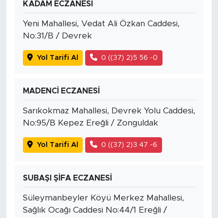
KADAM ECZANESİ
Yeni Mahallesi, Vedat Ali Özkan Caddesi,
No:31/B / Devrek
Yol Tarifi Al
0 ((37) 2)5 56 -0
MADENCİ ECZANESİ
Sarıkokmaz Mahallesi, Devrek Yolu Caddesi,
No:95/B Kepez Ereğli / Zonguldak
Yol Tarifi Al
0 ((37) 2)3 47 -6
SUBAŞI ŞİFA ECZANESİ
Süleymanbeyler Köyü Merkez Mahallesi,
Sağlık Ocağı Caddesi No:44/1 Ereğli /