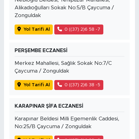
Alikadıoğulları Sokak No:5/B Çaycuma /
Zonguldak
Yol Tarifi Al
0 ((37) 2)6 58 -7
PERŞEMBE ECZANESİ
Merkez Mahallesi, Sağlık Sokak No:7/C
Çaycuma / Zonguldak
Yol Tarifi Al
0 ((37) 2)6 38 -5
KARAPINAR ŞİFA ECZANESİ
Karapınar Beldesi Milli Egemenlik Caddesi,
No:25/B Çaycuma / Zonguldak