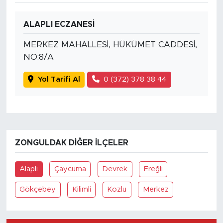
ALAPLI ECZANESİ
MERKEZ MAHALLESİ, HÜKÜMET CADDESİ,
NO:8/A
Yol Tarifi Al
0 (372) 378 38 44
ZONGULDAK DIĞER İLÇELER
Alaplı
Çaycuma
Devrek
Ereğli
Gökçebey
Kilimli
Kozlu
Merkez