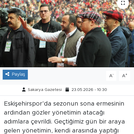
Tarihçe
Resmi İlanlar
Söyleşi
Foto Şaka
Teknoloji
Paylaş
-
+
A
A
Politika
Sakarya Gazetesi
23.05.2026 - 10:30
Eskişehirspor’da sezonun sona ermesinin
ardından gözler yönetimin atacağı
adımlara çevrildi. Geçtiğimiz gün bir araya
gelen yönetimin, kendi arasında yaptığı