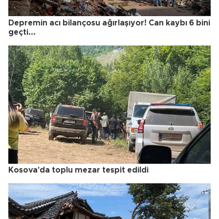
Depremin acı bilançosu ağırlaşıyor! Can kaybı 6 bini
geçti...
Kosova'da toplu mezar tespit edildi