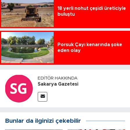
18 yerli nohut çeşidi üreticiyle
buluştu
Porsuk Çayı kenarında şoke
eden olay
EDITÖR HAKKINDA
Sakarya Gazetesi
Bunlar da ilginizi çekebilir