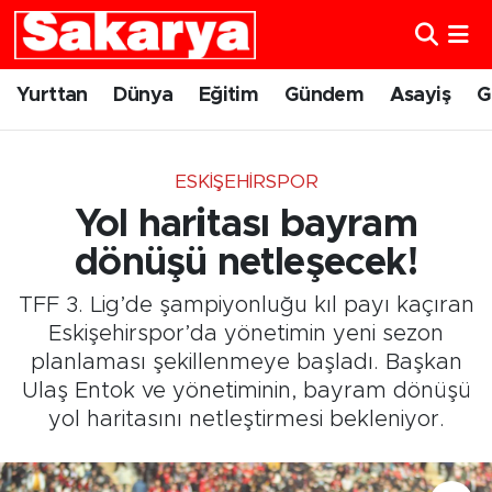
Yurttan
Eskişehir Nöbetçi Eczaneler
Yurttan
Dünya
Eğitim
Gündem
Asayiş
G
Dünya
Eskişehir Hava Durumu
ESKIŞEHIRSPOR
Eğitim
Eskişehir Namaz Vakitleri
Yol haritası bayram
Gündem
Eskişehir Trafik Yoğunluk Haritası
dönüşü netleşecek!
TFF 3. Lig’de şampiyonluğu kıl payı kaçıran
Eskişehirspor
Süper Lig Puan Durumu ve Fikstür
Eskişehirspor’da yönetimin yeni sezon
planlaması şekillenmeye başladı. Başkan
Spor
Tüm Manşetler
Ulaş Entok ve yönetiminin, bayram dönüşü
yol haritasını netleştirmesi bekleniyor.
Sağlık
Son Dakika Haberleri
Kültür Sanat
Haber Arşivi