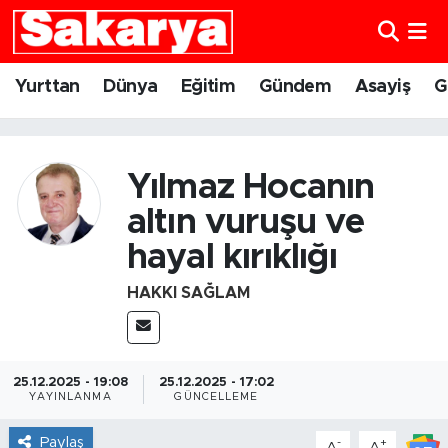
Yurttan
Eskişehir Nöbetçi Eczaneler
Yurttan
Dünya
Eğitim
Gündem
Asayiş
G
Dünya
Eskişehir Hava Durumu
Eğitim
Eskişehir Namaz Vakitleri
Yılmaz Hocanın
altın vuruşu ve
Gündem
Eskişehir Trafik Yoğunluk Haritası
hayal kırıklığı
Eskişehirspor
Süper Lig Puan Durumu ve Fikstür
HAKKI SAĞLAM
Spor
Tüm Manşetler
Sağlık
Son Dakika Haberleri
25.12.2025 - 19:08
25.12.2025 - 17:02
YAYINLANMA
GÜNCELLEME
Kültür Sanat
Haber Arşivi
Paylaş
-
+
A
A