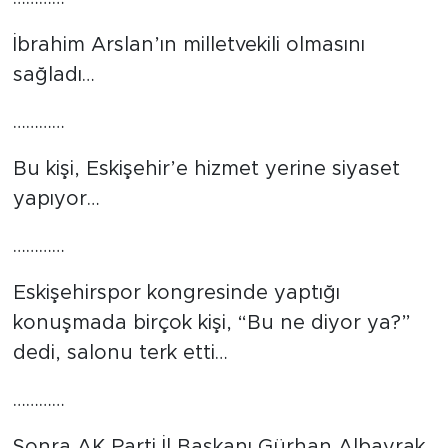
İbrahim Arslan’ın milletvekili olmasını
sağladı…
…………
Bu kişi, Eskişehir’e hizmet yerine siyaset
yapıyor…
…………
Eskişehirspor kongresinde yaptığı
konuşmada birçok kişi, “Bu ne diyor ya?”
dedi, salonu terk etti…
…………
Sonra AK Parti İl Başkanı Gürhan Albayrak