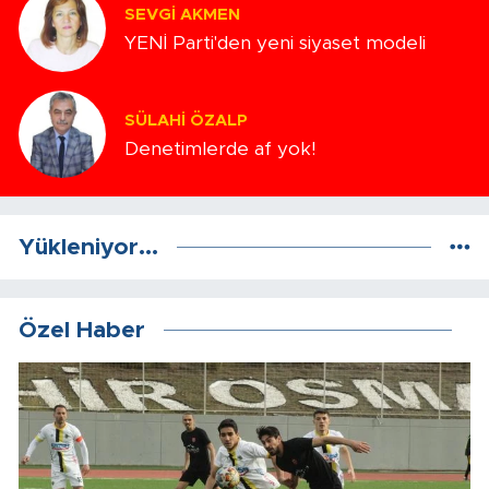
SEVGI AKMEN
YENİ Parti'den yeni siyaset modeli
SÜLAHI ÖZALP
Denetimlerde af yok!
Yükleniyor...
Özel Haber