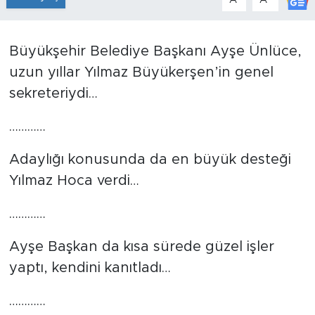
Tarihçe
Büyükşehir Belediye Başkanı Ayşe Ünlüce,
Resmi İlanlar
uzun yıllar Yılmaz Büyükerşen’in genel
sekreteriydi…
Söyleşi
…………
Foto Şaka
Adaylığı konusunda da en büyük desteği
Teknoloji
Yılmaz Hoca verdi…
Politika
…………
Ayşe Başkan da kısa sürede güzel işler
yaptı, kendini kanıtladı…
…………