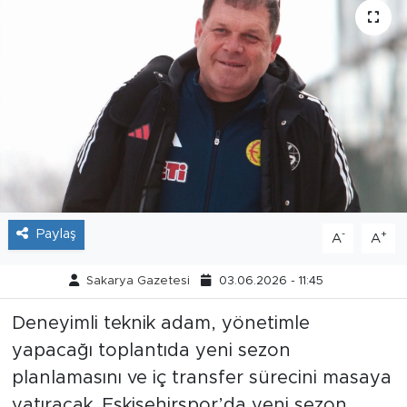
Tarihçe
Resmi İlanlar
Söyleşi
Foto Şaka
Teknoloji
Paylaş
-
+
A
A
Politika
Sakarya Gazetesi
03.06.2026 - 11:45
Deneyimli teknik adam, yönetimle
yapacağı toplantıda yeni sezon
planlamasını ve iç transfer sürecini masaya
yatıracak. Eskişehirspor’da yeni sezon