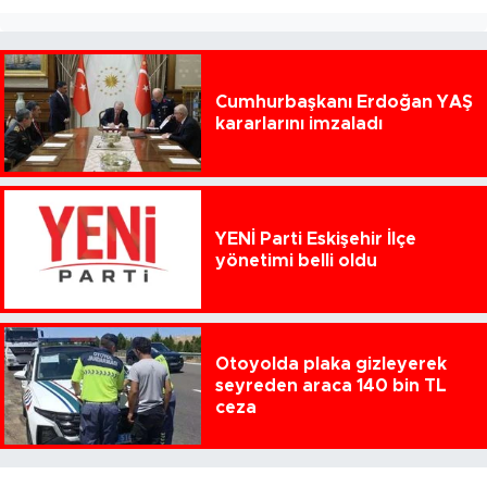
Cumhurbaşkanı Erdoğan YAŞ
kararlarını imzaladı
YENİ Parti Eskişehir İlçe
yönetimi belli oldu
Otoyolda plaka gizleyerek
seyreden araca 140 bin TL
ceza