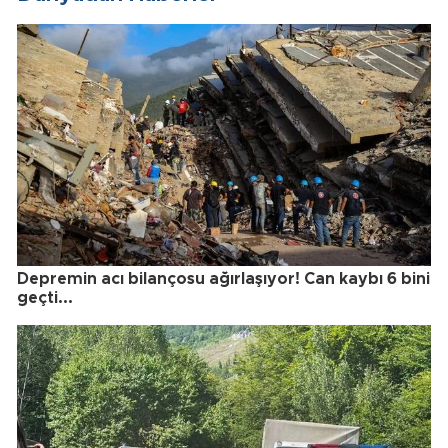
Depremin acı bilançosu ağırlaşıyor! Can kaybı 6 bini
geçti...