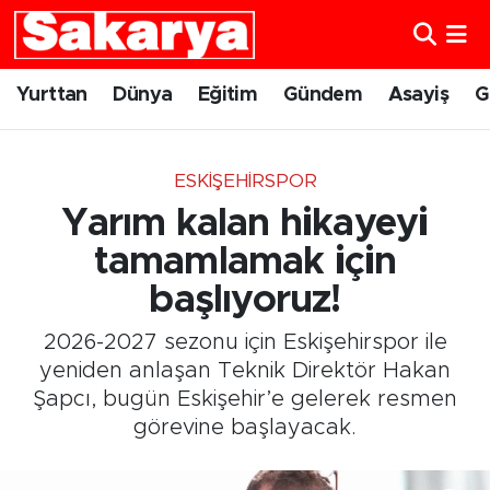
Yurttan
Eskişehir Nöbetçi Eczaneler
Yurttan
Dünya
Eğitim
Gündem
Asayiş
G
Dünya
Eskişehir Hava Durumu
ESKIŞEHIRSPOR
Eğitim
Eskişehir Namaz Vakitleri
Yarım kalan hikayeyi
Gündem
Eskişehir Trafik Yoğunluk Haritası
tamamlamak için
başlıyoruz!
Eskişehirspor
Süper Lig Puan Durumu ve Fikstür
2026-2027 sezonu için Eskişehirspor ile
Spor
Tüm Manşetler
yeniden anlaşan Teknik Direktör Hakan
Şapcı, bugün Eskişehir’e gelerek resmen
Sağlık
Son Dakika Haberleri
görevine başlayacak.
Kültür Sanat
Haber Arşivi