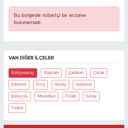
Bu bölgede nöbetçi bir eczane
bulunamadı.
VAN DIĞER İLÇELER
Bahçesaray
Başkale
Çaldıran
Çatak
Edremit
Erciş
Gevaş
Gürpınar
İpekyolu
Muradiye
Özalp
Saray
Tuşba