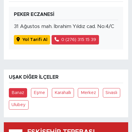
PEKER ECZANESİ
31 Ağustos mah. İbrahim Yıldız cad. No:4/C
Yol Tarifi Al
0 (276) 315 15 39
UŞAK DIĞER İLÇELER
Banaz
Eşme
Karahallı
Merkez
Sivaslı
Ulubey