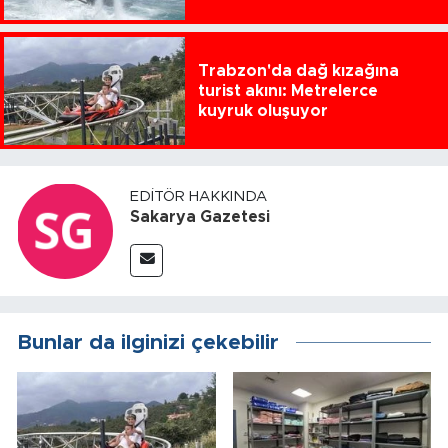
Trabzon'da dağ kızağına
turist akını: Metrelerce
kuyruk oluşuyor
EDITÖR HAKKINDA
Sakarya Gazetesi
Bunlar da ilginizi çekebilir