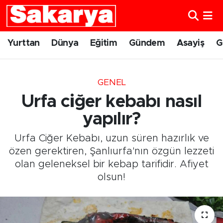
Yurttan
Eskişehir Nöbetçi Eczaneler
Yurttan
Dünya
Eğitim
Gündem
Asayiş
G
Dünya
Eskişehir Hava Durumu
GENEL
Eğitim
Eskişehir Namaz Vakitleri
Urfa ciğer kebabı nasıl
Gündem
Eskişehir Trafik Yoğunluk Haritası
yapılır?
Urfa Ciğer Kebabı, uzun süren hazırlık ve
Eskişehirspor
Süper Lig Puan Durumu ve Fikstür
özen gerektiren, Şanlıurfa'nın özgün lezzeti
olan geleneksel bir kebap tarifidir. Afiyet
Spor
Tüm Manşetler
olsun!
Sağlık
Son Dakika Haberleri
Kültür Sanat
Haber Arşivi