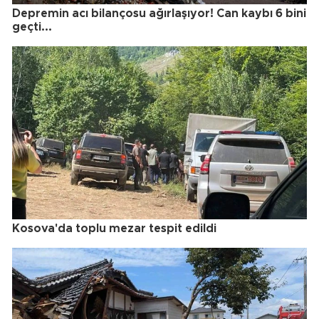
Depremin acı bilançosu ağırlaşıyor! Can kaybı 6 bini
geçti...
Kosova'da toplu mezar tespit edildi