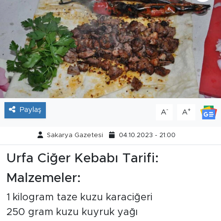
Tarihçe
Resmi İlanlar
Söyleşi
Foto Şaka
Paylaş
-
+
A
A
Teknoloji
Sakarya Gazetesi
04.10.2023 - 21:00
Politika
Urfa Ciğer Kebabı Tarifi:
Malzemeler:
1 kilogram taze kuzu karaciğeri
250 gram kuzu kuyruk yağı