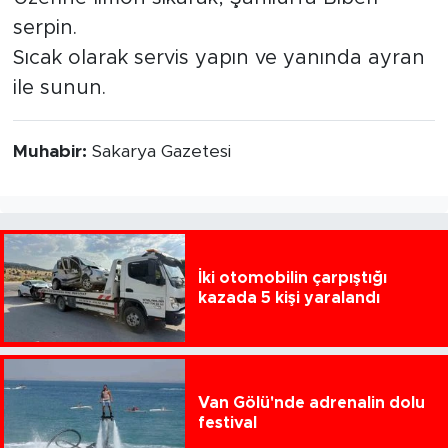
serpin.
Sıcak olarak servis yapın ve yanında ayran
ile sunun.
Muhabir:
Sakarya Gazetesi
İki otomobilin çarpıştığı
kazada 5 kişi yaralandı
Van Gölü'nde adrenalin dolu
festival