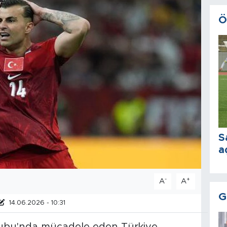
Ö
S
a
-
+
A
A
G
14.06.2026 - 10:31
ubu'nda mücadele eden Türkiye,