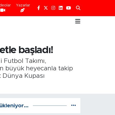
deolar
Yazarlar
tle başladı!
i Futbol Takımı,
rin büyük heyecanla takip
ak Dünya Kupası
ükleniyor...