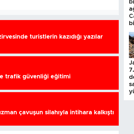
b
a
C
b
zirvesinde turistlerin kazıdığı yazılar
J
7.
 trafik güvenliği eğitimi
d
s
y
zman çavuşun silahıyla intihara kalkıştı