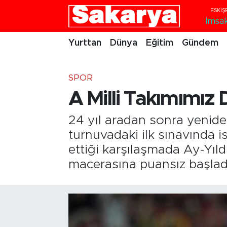
İmsa
Yurttan
Eskişehir Nöbetçi Eczaneler
Yurttan
Dünya
Eğitim
Gündem
Dünya
Eskişehir Hava Durumu
SPOR
Eğitim
Eskişehir Namaz Vakitleri
A Milli Takımımız
Gündem
Eskişehir Trafik Yoğunluk Haritası
24 yıl aradan sonra yenide
turnuvadaki ilk sınavında 
Eskişehirspor
Süper Lig Puan Durumu ve Fikstür
ettiği karşılaşmada Ay-Yıl
macerasına puansız başlad
Spor
Tüm Manşetler
Sağlık
Son Dakika Haberleri
Kültür Sanat
Haber Arşivi