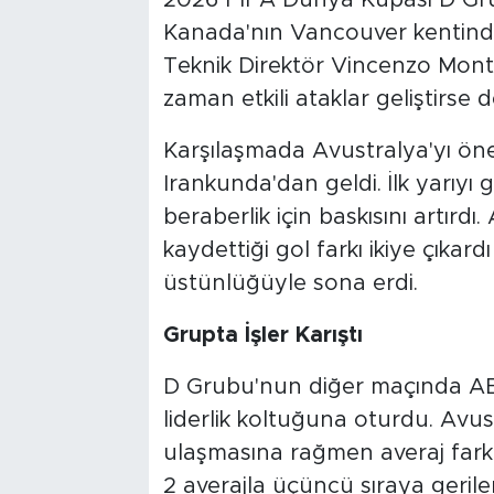
Kanada'nın Vancouver kentinde 
Teknik Direktör Vincenzo Monte
zaman etkili ataklar geliştirse 
Karşılaşmada Avustralya'yı öne
Irankunda'dan geldi. İlk yarıyı g
beraberlik için baskısını artırd
kaydettiği gol farkı ikiye çıka
üstünlüğüyle sona erdi.
Grupta İşler Karıştı
D Grubu'nun diğer maçında AB
liderlik koltuğuna oturdu. Avus
ulaşmasına rağmen averaj farkıyl
2 averajla üçüncü sıraya gerile