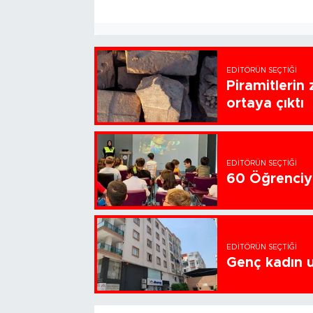
EDITÖRÜN SEÇTIĞI
Piramitlerin 
ortaya çıktı
EDITÖRÜN SEÇTIĞI
60 Öğrenciye
EDITÖRÜN SEÇTIĞI
Genç kadın u