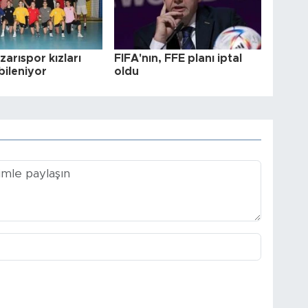
arıspor kızları
FIFA'nın, FFE planı iptal
bileniyor
oldu