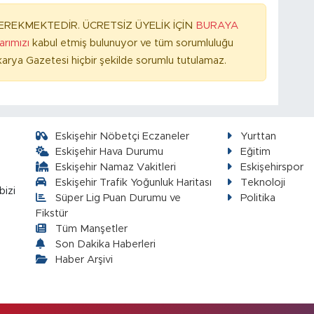
REKMEKTEDİR. ÜCRETSİZ ÜYELİK İÇİN
BURAYA
larımızı
kabul etmiş bulunuyor ve tüm sorumluluğu
arya Gazetesi hiçbir şekilde sorumlu tutulamaz.
Eskişehir Nöbetçi Eczaneler
Yurttan
Eskişehir Hava Durumu
Eğitim
Eskişehir Namaz Vakitleri
Eskişehirspor
Eskişehir Trafik Yoğunluk Haritası
Teknoloji
bizi
Süper Lig Puan Durumu ve
Politika
Fikstür
Tüm Manşetler
Son Dakika Haberleri
Haber Arşivi