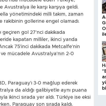
Avustralya ile karşı karşıya geldi.
lla yönetimindeki milli takım, zaman
A
de rakibinin gollerine engel olamadı.
G
O
 geçiren gol 27'nci dakikada
i
eride kapatan milliler, ikinci yarıda
ı. Ancak 75'inci dakikada Metcalfe'nin
rdı ve mücadele Avustralya'nın 2-0
H
"
a
y
D, Paraguay'ı 3-0 mağlup ederek
b
tralya da aldığı galibiyetle aynı puana
a ikinci sırada yer aldı. Türkiye ise eksi
rken, Paraguay son sırada kaldı.