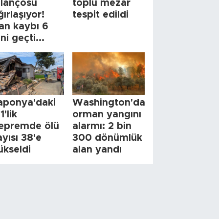
ilançosu
toplu mezar
ğırlaşıyor!
tespit edildi
an kaybı 6
ini geçti...
aponya'daki
Washington'da
1'lik
orman yangını
epremde ölü
alarmı: 2 bin
ayısı 38'e
300 dönümlük
ükseldi
alan yandı