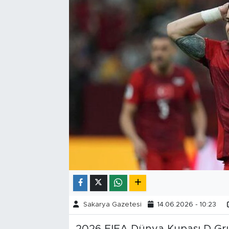
Tarihçe
Resmi İlanlar
Söyleşi
Foto Şaka
Teknoloji
Politika
Sakarya Gazetesi
14.06.2026 - 10:23
2026 FIFA Dünya Kupası D Gr