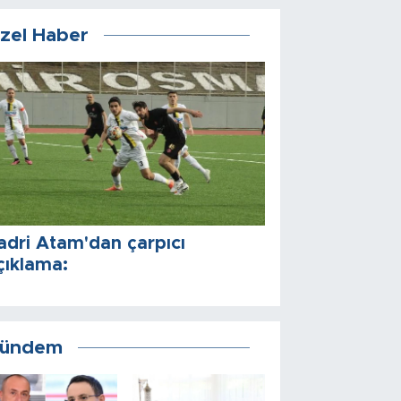
zel Haber
adri Atam'dan çarpıcı
çıklama:
ündem