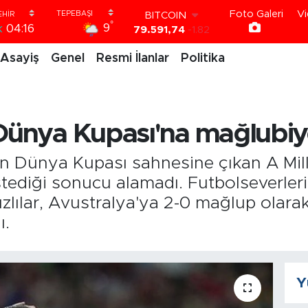
Foto Galeri
Vi
DOLAR
°
9
k
04:16
45,43620
0.02
EURO
Asayiş
Genel
Resmi İlanlar
Politika
53,38690
0.19
STERLİN
61,60380
0.18
G.ALTIN
6862,09000
0.19
 Dünya Kupası'na mağlubiye
BİST100
14.598,00
0
BITCOIN
n Dünya Kupası sahnesine çıkan A Mill
79.591,74
-1.82
istediği sonucu alamadı. Futbolseverle
dızlılar, Avustralya'ya 2-0 mağlup olar
ı.
Y