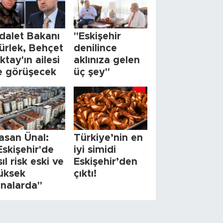
dalet Bakanı
"Eskişehir
ürlek, Behçet
denilince
ktay'ın ailesi
aklınıza gelen
le görüşecek
üç şey"
asan Ünal:
Türkiye’nin en
Eskişehir'de
iyi simidi
sıl risk eski ve
Eskişehir’den
üksek
çıktı!
inalarda"