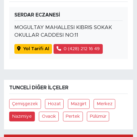
SERDAR ECZANESİ
MOGULTAY MAHALLESI KIBRIS SOKAK
OKULLAR CADDESI NO:11
Yol Tarifi Al
0 (428) 212 16 49
TUNCELI DIĞER İLÇELER
Çemişgezek
Hozat
Mazgirt
Merkez
Nazımiye
Ovacık
Pertek
Pülümür