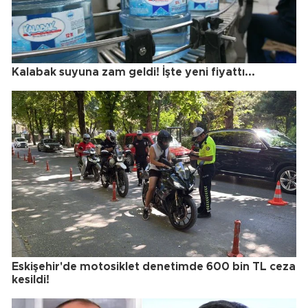
Kalabak suyuna zam geldi! İşte yeni fiyattı...
Eskişehir'de motosiklet denetimde 600 bin TL ceza
kesildi!