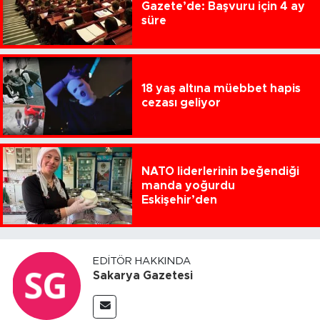
Gazete’de: Başvuru için 4 ay
süre
18 yaş altına müebbet hapis
cezası geliyor
NATO liderlerinin beğendiği
manda yoğurdu
Eskişehir’den
EDITÖR HAKKINDA
Sakarya Gazetesi