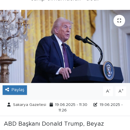
Tarihçe
Resmi İlanlar
Söyleşi
Foto Şaka
Teknoloji
Politika
Paylaş
-
+
A
A
Sakarya Gazetesi
19.06.2025 - 11:30
19.06.2025 -
11:26
ABD Başkanı Donald Trump, Beyaz