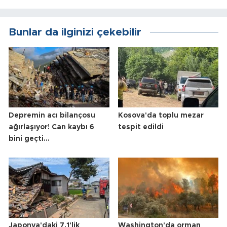
Bunlar da ilginizi çekebilir
Depremin acı bilançosu
Kosova'da toplu mezar
ağırlaşıyor! Can kaybı 6
tespit edildi
bini geçti...
Japonya'daki 7.1'lik
Washington'da orman