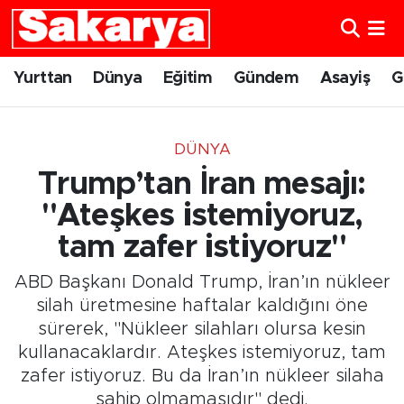
Yurttan
Eskişehir Nöbetçi Eczaneler
Yurttan
Dünya
Eğitim
Gündem
Asayiş
G
Dünya
Eskişehir Hava Durumu
DÜNYA
Eğitim
Eskişehir Namaz Vakitleri
Trump’tan İran mesajı:
Gündem
Eskişehir Trafik Yoğunluk Haritası
"Ateşkes istemiyoruz,
tam zafer istiyoruz"
Eskişehirspor
Süper Lig Puan Durumu ve Fikstür
ABD Başkanı Donald Trump, İran’ın nükleer
Spor
Tüm Manşetler
silah üretmesine haftalar kaldığını öne
sürerek, "Nükleer silahları olursa kesin
Sağlık
Son Dakika Haberleri
kullanacaklardır. Ateşkes istemiyoruz, tam
zafer istiyoruz. Bu da İran’ın nükleer silaha
Kültür Sanat
Haber Arşivi
sahip olmamasıdır" dedi.