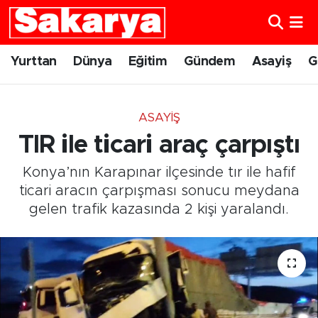
Yurttan
Eskişehir Nöbetçi Eczaneler
Yurttan
Dünya
Eğitim
Gündem
Asayiş
G
Dünya
Eskişehir Hava Durumu
ASAYIŞ
Eğitim
Eskişehir Namaz Vakitleri
TIR ile ticari araç çarpıştı
Gündem
Eskişehir Trafik Yoğunluk Haritası
Konya’nın Karapınar ilçesinde tır ile hafif
ticari aracın çarpışması sonucu meydana
Eskişehirspor
Süper Lig Puan Durumu ve Fikstür
gelen trafik kazasında 2 kişi yaralandı.
Spor
Tüm Manşetler
Sağlık
Son Dakika Haberleri
Kültür Sanat
Haber Arşivi