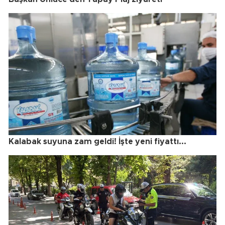
Kalabak suyuna zam geldi! İşte yeni fiyattı...