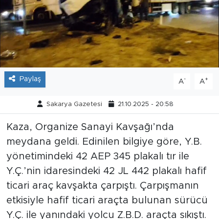
Tarihçe
Resmi İlanlar
Söyleşi
Paylaş
-
+
A
A
Foto Şaka
Sakarya Gazetesi
21.10.2025 - 20:58
Teknoloji
Kaza, Organize Sanayi Kavşağı’nda
meydana geldi. Edinilen bilgiye göre, Y.B.
Politika
yönetimindeki 42 AEP 345 plakalı tır ile
Y.Ç.’nin idaresindeki 42 JL 442 plakalı hafif
ticari araç kavşakta çarpıştı. Çarpışmanın
etkisiyle hafif ticari araçta bulunan sürücü
Y.Ç. ile yanındaki yolcu Z.B.D. araçta sıkıştı.