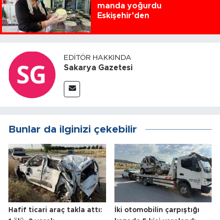
manda yoğurdu
Eskişehir’den
EDITÖR HAKKINDA
Sakarya Gazetesi
Bunlar da ilginizi çekebilir
Hafif ticari araç takla attı:
İki otomobilin çarpıştığı