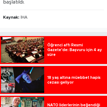
başlatıldı.
Kaynak:
İHA
Öğrenci affı Resmi
Gazete’de: Başvuru için 4 ay
süre
18 yaş altına müebbet hapis
cezası geliyor
NATO liderlerinin beğendiği