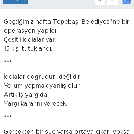
Tarihçe
Geçtiğimiz hafta Tepebaşı Belediyesi’ne bir
Resmi İlanlar
operasyon yapıldı.
Çeşitli iddialar var.
Söyleşi
15 kişi tutuklandı…
Foto Şaka
***
Teknoloji
İddialar doğrudur, değildir;
Yorum yapmak yanlış olur.
Politika
Artık iş yargıda..
Yargı kararını verecek.
***
Gerçekten bir suç varsa ortaya çıkar, yoksa