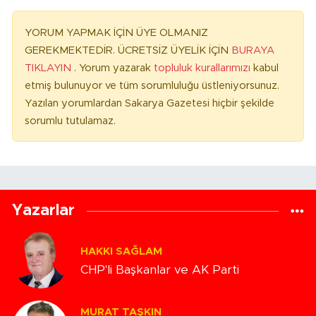
YORUM YAPMAK İÇİN ÜYE OLMANIZ
GEREKMEKTEDİR. ÜCRETSİZ ÜYELİK İÇİN
BURAYA
TIKLAYIN
. Yorum yazarak
topluluk kurallarımızı
kabul
etmiş bulunuyor ve tüm sorumluluğu üstleniyorsunuz.
Yazılan yorumlardan Sakarya Gazetesi hiçbir şekilde
sorumlu tutulamaz.
Yazarlar
HAKKI SAĞLAM
CHP'li Başkanlar ve AK Parti
MURAT TAŞKIN