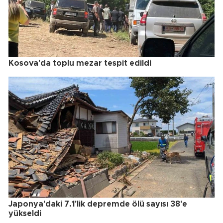
Kosova'da toplu mezar tespit edildi
Japonya'daki 7.1'lik depremde ölü sayısı 38'e
yükseldi