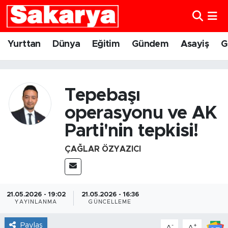
Yurttan
Eskişehir Nöbetçi Eczaneler
Yurttan
Dünya
Eğitim
Gündem
Asayiş
G
Dünya
Eskişehir Hava Durumu
Eğitim
Eskişehir Namaz Vakitleri
Tepebaşı
operasyonu ve AK
Gündem
Eskişehir Trafik Yoğunluk Haritası
Parti'nin tepkisi!
Eskişehirspor
Süper Lig Puan Durumu ve Fikstür
ÇAĞLAR ÖZYAZICI
Spor
Tüm Manşetler
Sağlık
Son Dakika Haberleri
21.05.2026 - 19:02
21.05.2026 - 16:36
YAYINLANMA
GÜNCELLEME
Kültür Sanat
Haber Arşivi
Paylaş
-
+
A
A