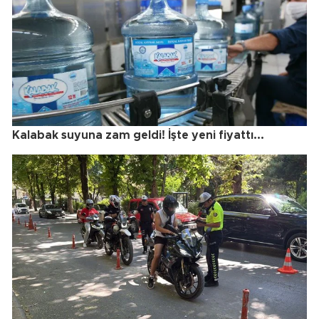
Kalabak suyuna zam geldi! İşte yeni fiyattı...