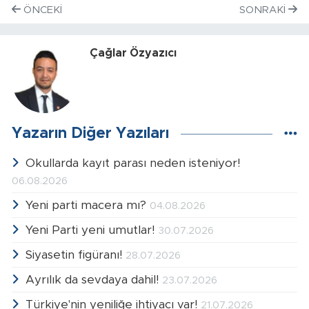
ÖNCEKI
SONRAKI
Çağlar Özyazıcı
Yazarın Diğer Yazıları
Okullarda kayıt parası neden isteniyor!
06.08.2026
Yeni parti macera mı?
04.08.2026
Yeni Parti yeni umutlar!
30.07.2026
Siyasetin figüranı!
28.07.2026
Ayrılık da sevdaya dahil!
23.07.2026
Türkiye'nin yeniliğe ihtiyacı var!
21.07.2026