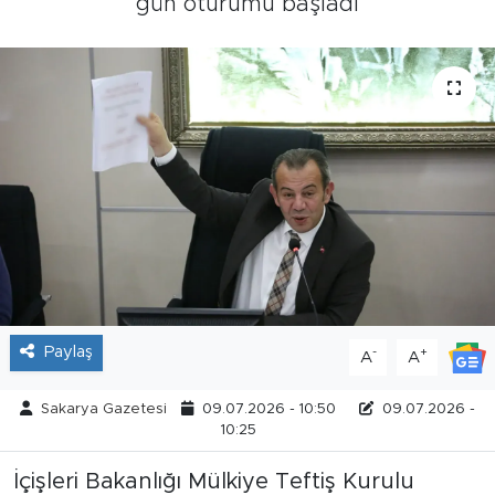
gün oturumu başladı
Tarihçe
Resmi İlanlar
Söyleşi
Foto Şaka
Teknoloji
Politika
Paylaş
-
+
A
A
Sakarya Gazetesi
09.07.2026 - 10:50
09.07.2026 -
10:25
İçişleri Bakanlığı Mülkiye Teftiş Kurulu