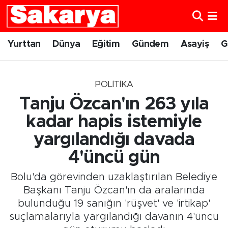
Yurttan
Eskişehir Nöbetçi Eczaneler
Yurttan
Dünya
Eğitim
Gündem
Asayiş
G
Dünya
Eskişehir Hava Durumu
POLITIKA
Eğitim
Eskişehir Namaz Vakitleri
Tanju Özcan'ın 263 yıla
Gündem
Eskişehir Trafik Yoğunluk Haritası
kadar hapis istemiyle
yargılandığı davada
Eskişehirspor
Süper Lig Puan Durumu ve Fikstür
4'üncü gün
Spor
Tüm Manşetler
Bolu'da görevinden uzaklaştırılan Belediye
Başkanı Tanju Özcan'ın da aralarında
Sağlık
Son Dakika Haberleri
bulunduğu 19 sanığın 'rüşvet' ve 'irtikap'
suçlamalarıyla yargılandığı davanın 4'üncü
Kültür Sanat
Haber Arşivi