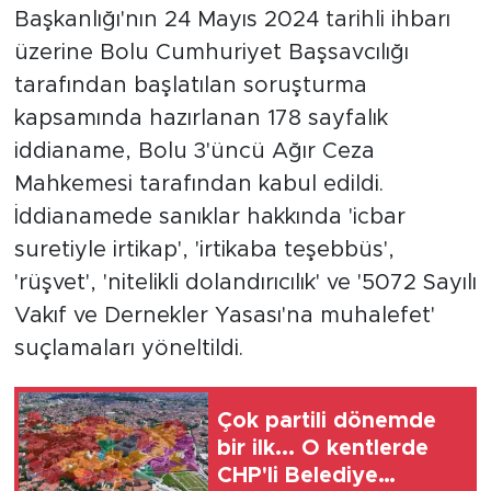
Başkanlığı'nın 24 Mayıs 2024 tarihli ihbarı
üzerine Bolu Cumhuriyet Başsavcılığı
tarafından başlatılan soruşturma
kapsamında hazırlanan 178 sayfalık
iddianame, Bolu 3'üncü Ağır Ceza
Mahkemesi tarafından kabul edildi.
İddianamede sanıklar hakkında 'icbar
suretiyle irtikap', 'irtikaba teşebbüs',
'rüşvet', 'nitelikli dolandırıcılık' ve '5072 Sayılı
Vakıf ve Dernekler Yasası'na muhalefet'
suçlamaları yöneltildi.
Çok partili dönemde
bir ilk... O kentlerde
CHP'li Belediye