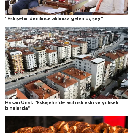
"Eskişehir denilince aklınıza gelen üç şey"
Hasan Ünal: "Eskişehir'de asıl risk eski ve yüksek
binalarda"