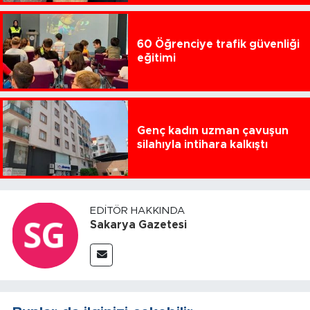
60 Öğrenciye trafik güvenliği
eğitimi
Genç kadın uzman çavuşun
silahıyla intihara kalkıştı
EDITÖR HAKKINDA
Sakarya Gazetesi