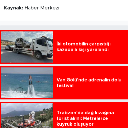
Kaynak:
Haber Merkezi
İki otomobilin çarpıştığı
kazada 5 kişi yaralandı
Van Gölü'nde adrenalin dolu
festival
Trabzon'da dağ kızağına
turist akını: Metrelerce
kuyruk oluşuyor