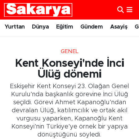
Yurttan
Eskişehir Nöbetçi Eczaneler
Yurttan
Dünya
Eğitim
Gündem
Asayiş
G
Dünya
Eskişehir Hava Durumu
GENEL
Eğitim
Eskişehir Namaz Vakitleri
Kent Konseyi'nde İnci
Gündem
Eskişehir Trafik Yoğunluk Haritası
Ülüğ dönemi
Eskişehir Kent Konseyi 23. Olağan Genel
Eskişehirspor
Süper Lig Puan Durumu ve Fikstür
Kurulu’nda başkanlık görevine İnci Ülüğ
seçildi. Görevi Ahmet Kapanoğlu’ndan
Spor
Tüm Manşetler
devralan Ülüğ, katılımcılık ve ortak akıl
vurgusu yaparken, Kapanoğlu Kent
Sağlık
Son Dakika Haberleri
Konseyi’nin Türkiye’ye örnek bir yapıya
Kültür Sanat
Haber Arşivi
dönüştüğünü söyledi.