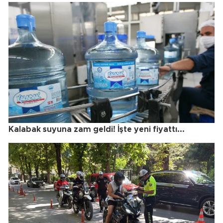
Kalabak suyuna zam geldi! İşte yeni fiyattı...