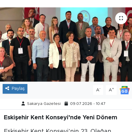
Tarihçe
Resmi İlanlar
Söyleşi
Foto Şaka
Teknoloji
Politika
Paylaş
-
+
A
A
Sakarya Gazetesi
09.07.2026 - 10:47
Eskişehir Kent Konseyi’nde Yeni Dönem
Eskişehir Kent Konseyi’nin 23. Olağan