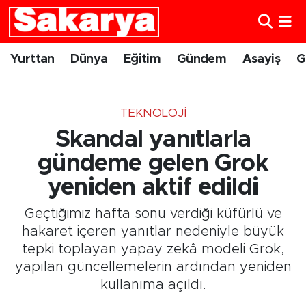
Yurttan
Eskişehir Nöbetçi Eczaneler
Yurttan
Dünya
Eğitim
Gündem
Asayiş
G
Dünya
Eskişehir Hava Durumu
TEKNOLOJI
Eğitim
Eskişehir Namaz Vakitleri
Skandal yanıtlarla
Gündem
Eskişehir Trafik Yoğunluk Haritası
gündeme gelen Grok
yeniden aktif edildi
Eskişehirspor
Süper Lig Puan Durumu ve Fikstür
Geçtiğimiz hafta sonu verdiği küfürlü ve
Spor
Tüm Manşetler
hakaret içeren yanıtlar nedeniyle büyük
tepki toplayan yapay zekâ modeli Grok,
Sağlık
Son Dakika Haberleri
yapılan güncellemelerin ardından yeniden
kullanıma açıldı.
Kültür Sanat
Haber Arşivi