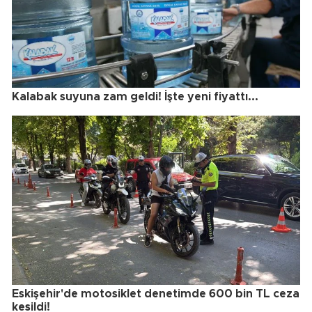
Kalabak suyuna zam geldi! İşte yeni fiyattı...
Eskişehir'de motosiklet denetimde 600 bin TL ceza
kesildi!