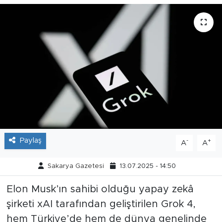
Tarihçe
Resmi İlanlar
Söyleşi
Foto Şaka
Teknoloji
Paylaş
-
+
A
A
Politika
Sakarya Gazetesi
13.07.2025 - 14:50
Elon Musk’ın sahibi olduğu yapay zekâ
şirketi xAI tarafından geliştirilen Grok 4,
hem Türkiye’de hem de dünya genelinde