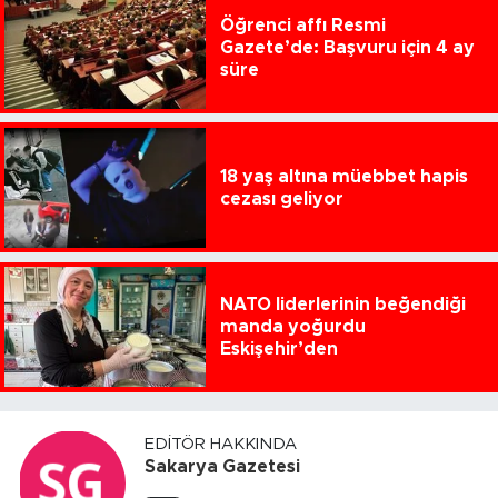
Öğrenci affı Resmi
Gazete’de: Başvuru için 4 ay
süre
18 yaş altına müebbet hapis
cezası geliyor
NATO liderlerinin beğendiği
manda yoğurdu
Eskişehir’den
EDITÖR HAKKINDA
Sakarya Gazetesi