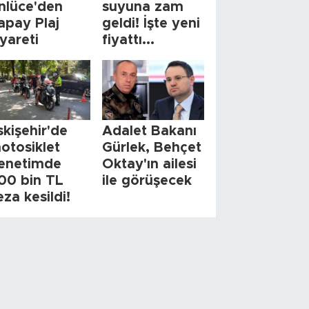
nlüce'den
suyuna zam
apay Plaj
geldi! İşte yeni
iyareti
fiyattı...
skişehir'de
Adalet Bakanı
otosiklet
Gürlek, Behçet
enetimde
Oktay'ın ailesi
00 bin TL
ile görüşecek
eza kesildi!