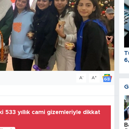
T
6
-
+
A
A
G
ki 533 yıllık cami gizemleriyle dikkat
B