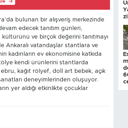
üle
Ü
Y
z
ra’da bulunan bir alışveriş merkezinde
evam edecek tanıtım günleri,
ni, kültürünü ve birçok değerini tanıtmayı
de Ankaralı vatandaşlar stantlara ve
enin kadınların ev ekonomisine katkıda
E
m
tölye kendi ürünlerini stantlarda
d
 ebru, kağıt rölyef, doll art bebek, açık
6
l sanatları deneyimlerinden oluşuyor.
c
rın yer aldığı etkinlikte çocuklar