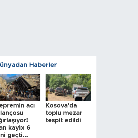
ünyadan Haberler
epremin acı
Kosova'da
ilançosu
toplu mezar
ğırlaşıyor!
tespit edildi
an kaybı 6
ini geçti...