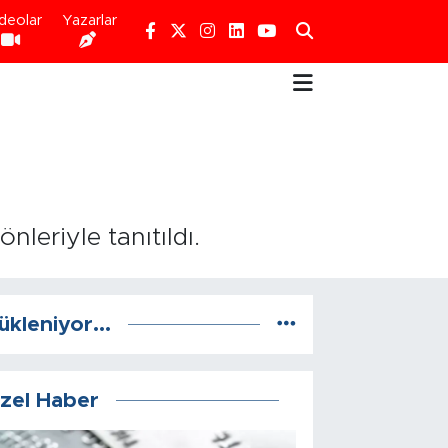
deolar
Yazarlar
nleriyle tanıtıldı.
ükleniyor...
zel Haber