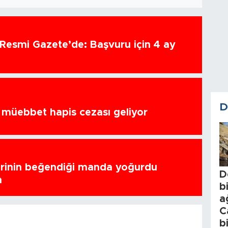
 Resmi Gazete’de: Başvuru için 4 ay
D
a müebbet hapis cezası geliyor
erinin beğendiği manda yoğurdu
D
n
b
a
C
b