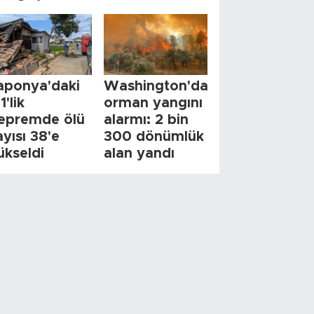
aponya'daki
Washington'da
1'lik
orman yangını
epremde ölü
alarmı: 2 bin
ayısı 38'e
300 dönümlük
ükseldi
alan yandı