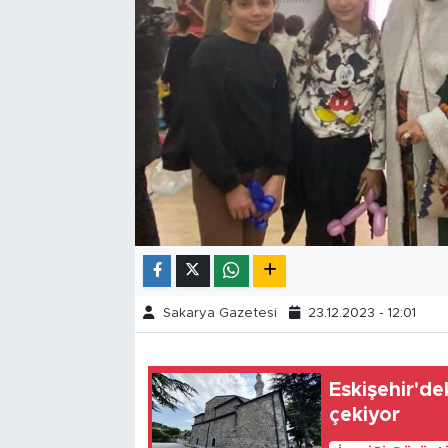
Tarihçe
Resmi İlanlar
Söyleşi
Foto Şaka
Teknoloji
Politika
Sakarya Gazetesi
23.12.2023 - 12:01
Eskişehir'de
çekiyor