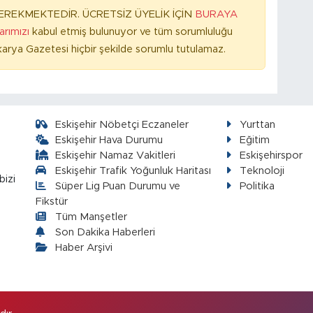
REKMEKTEDİR. ÜCRETSİZ ÜYELİK İÇİN
BURAYA
larımızı
kabul etmiş bulunuyor ve tüm sorumluluğu
arya Gazetesi hiçbir şekilde sorumlu tutulamaz.
Eskişehir Nöbetçi Eczaneler
Yurttan
Eskişehir Hava Durumu
Eğitim
Eskişehir Namaz Vakitleri
Eskişehirspor
Eskişehir Trafik Yoğunluk Haritası
Teknoloji
bizi
Süper Lig Puan Durumu ve
Politika
Fikstür
Tüm Manşetler
Son Dakika Haberleri
Haber Arşivi