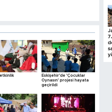
J
7.
d
s
y
etkinlik
Eskişehir'de 'Çocuklar
Oynasın' projesi hayata
geçirildi