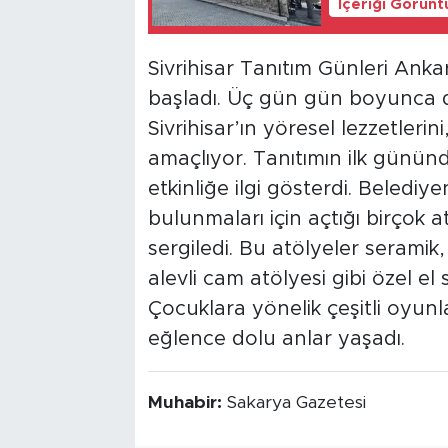
İçeriği Görünt
Sivrihisar Tanıtım Günleri Anka
başladı. Üç gün gün boyunca d
Sivrihisar’ın yöresel lezzetleri
amaçlıyor. Tanıtımın ilk günün
etkinliğe ilgi gösterdi. Belediy
bulunmaları için açtığı birçok a
sergiledi. Bu atölyeler seramik,
alevli cam atölyesi gibi özel e
Çocuklara yönelik çeşitli oyunla
eğlence dolu anlar yaşadı.
Muhabir:
Sakarya Gazetesi