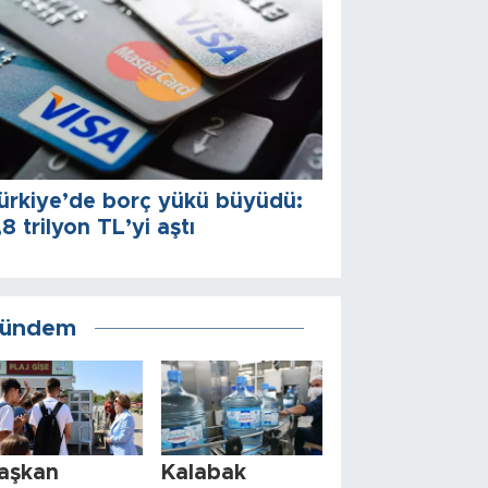
ürkiye’de borç yükü büyüdü:
,8 trilyon TL’yi aştı
ündem
aşkan
Kalabak