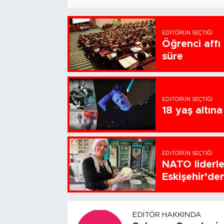
EDITÖRÜN SEÇTIĞI
Öğrenci affı
süre
EDITÖRÜN SEÇTIĞI
18 yaş altın
EDITÖRÜN SEÇTIĞI
NATO liderl
Eskişehir’de
EDITÖR HAKKINDA