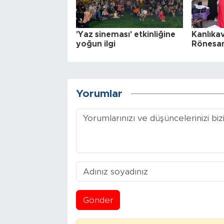
'Yaz sineması' etkinliğine
Kanlıka
yoğun ilgi
Rönesan
Yorumlar
Gönder