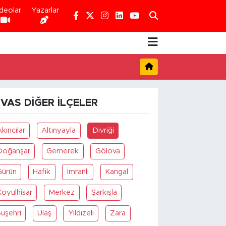
deolar
Yazarlar
IVAS DIĞER İLÇELER
kıncılar
Altınyayla
Divriği
Doğanşar
Gemerek
Gölova
Gürün
Hafik
İmranlı
Kangal
Koyulhisar
Merkez
Şarkışla
uşehri
Ulaş
Yıldızeli
Zara