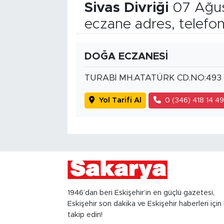
Sivas Divriği
07 Ağus
eczane adres, telefo
DOĞA ECZANESİ
TURABİ MH.ATATÜRK CD.NO:493
Yol Tarifi Al
0 (346) 418 14 4
1946’dan beri Eskişehir’in en güçlü gazetesi,
Eskişehir son dakika ve Eskişehir haberleri için 
takip edin!