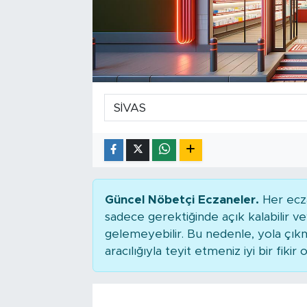
Tarihçe
Resmi İlanlar
Söyleşi
Foto Şaka
Teknoloji
Politika
Güncel Nöbetçi Eczaneler.
Her ecza
sadece gerektiğinde açık kalabilir
gelemeyebilir. Bu nedenle, yola çı
aracılığıyla teyit etmeniz iyi bir fikir o