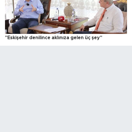
"Eskişehir denilince aklınıza gelen üç şey"