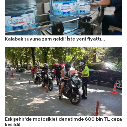
Kalabak suyuna zam geldi! İşte yeni fiyattı...
Eskişehir'de motosiklet denetimde 600 bin TL ceza
kesildi!