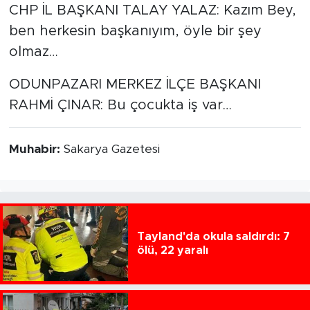
CHP İL BAŞKANI TALAY YALAZ: Kazım Bey,
ben herkesin başkanıyım, öyle bir şey
olmaz…
ODUNPAZARI MERKEZ İLÇE BAŞKANI
RAHMİ ÇINAR: Bu çocukta iş var…
Muhabir:
Sakarya Gazetesi
Tayland'da okula saldırdı: 7
ölü, 22 yaralı