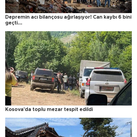
Depremin acı bilançosu ağırlaşıyor! Can kaybı 6 bini
geçti...
Kosova'da toplu mezar tespit edildi