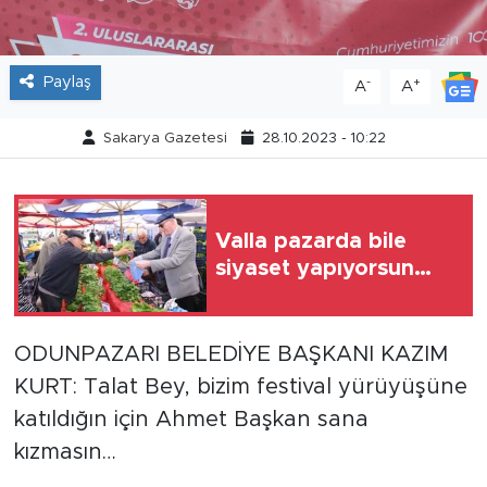
Tarihçe
Paylaş
-
+
A
A
Resmi İlanlar
Sakarya Gazetesi
28.10.2023 - 10:22
Söyleşi
Foto Şaka
Valla pazarda bile
Teknoloji
siyaset yapıyorsun…
Politika
ODUNPAZARI BELEDİYE BAŞKANI KAZIM
KURT: Talat Bey, bizim festival yürüyüşüne
katıldığın için Ahmet Başkan sana
kızmasın…