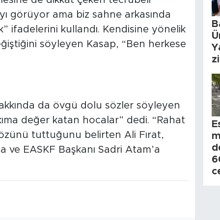
yı görüyor ama biz sahne arkasında
B
k” ifadelerini kullandı. Kendisine yönelik
Ü
değiştiğini söyleyen Kasap, “Ben herkese
Y
z
hakkında da övgü dolu sözler söyleyen
takıma değer katan hocalar” dedi. “Rahat
E
özünü tuttuğunu belirten Ali Fırat,
m
d
ına ve EASKF Başkanı Sadri Atam’a
6
c