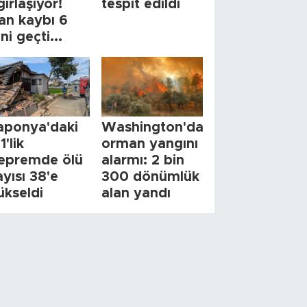
ğırlaşıyor!
tespit edildi
an kaybı 6
ini geçti...
aponya'daki
Washington'da
1'lik
orman yangını
epremde ölü
alarmı: 2 bin
ayısı 38'e
300 dönümlük
ükseldi
alan yandı