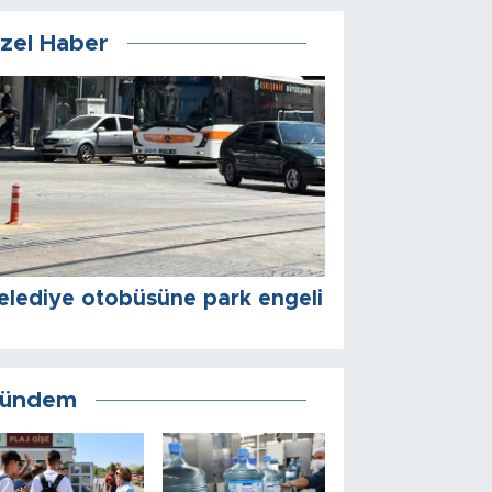
zel Haber
elediye otobüsüne park engeli
ündem