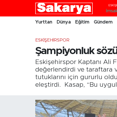
İmsa
Yurttan
Eskişehir Nöbetçi Eczaneler
Yurttan
Dünya
Eğitim
Gündem
Dünya
Eskişehir Hava Durumu
ESKIŞEHIRSPOR
Eğitim
Eskişehir Namaz Vakitleri
Şampiyonluk sözü
Gündem
Eskişehir Trafik Yoğunluk Haritası
Eskişehirspor Kaptanı Ali 
değerlendirdi ve taraftara 
Eskişehirspor
Süper Lig Puan Durumu ve Fikstür
tutuklarını için gururlu ol
eleştirdi. Kasap, “Bu uygul
Spor
Tüm Manşetler
Sağlık
Son Dakika Haberleri
Kültür Sanat
Haber Arşivi