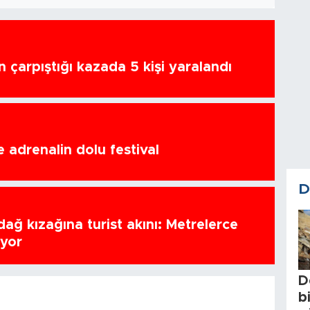
n çarpıştığı kazada 5 kişi yaralandı
 adrenalin dolu festival
D
ağ kızağına turist akını: Metrelerce
uyor
D
b