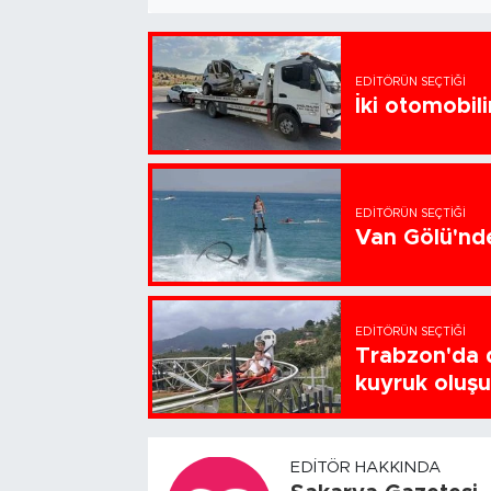
EDITÖRÜN SEÇTIĞI
İki otomobili
EDITÖRÜN SEÇTIĞI
Van Gölü'nde
EDITÖRÜN SEÇTIĞI
Trabzon'da d
kuyruk oluş
EDITÖR HAKKINDA