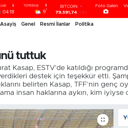
79.591,74
-1.82
Foto Galeri
Vi
DOLAR
°
9
k
04:18
45,43620
0.02
EURO
Asayiş
Genel
Resmi İlanlar
Politika
53,38690
0.19
STERLİN
61,60380
0.18
G.ALTIN
6862,09000
0.19
nü tuttuk
BİST100
14.598,00
0
Fırat Kasap, ESTV’de katıldığı program
verdikleri destek için teşekkür etti. Ş
duklarını belirten Kasap, TFF’nin genç 
ama insan haklarına aykırı, kim iyiyse
Y