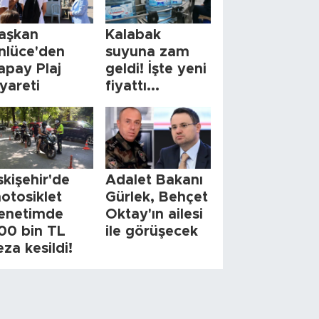
aşkan
Kalabak
nlüce'den
suyuna zam
apay Plaj
geldi! İşte yeni
iyareti
fiyattı...
skişehir'de
Adalet Bakanı
otosiklet
Gürlek, Behçet
enetimde
Oktay'ın ailesi
00 bin TL
ile görüşecek
eza kesildi!