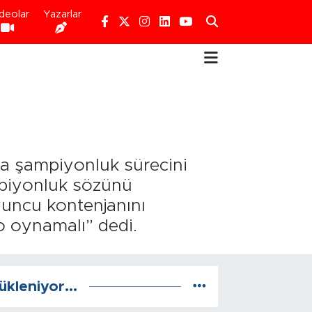
deolar
Yazarlar
da şampiyonluk sürecini
ampiyonluk sözünü
oyuncu kontenjanını
 o oynamalı” dedi.
ükleniyor...