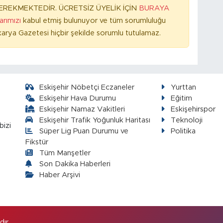
REKMEKTEDİR. ÜCRETSİZ ÜYELİK İÇİN
BURAYA
larımızı
kabul etmiş bulunuyor ve tüm sorumluluğu
arya Gazetesi hiçbir şekilde sorumlu tutulamaz.
Eskişehir Nöbetçi Eczaneler
Yurttan
Eskişehir Hava Durumu
Eğitim
Eskişehir Namaz Vakitleri
Eskişehirspor
Eskişehir Trafik Yoğunluk Haritası
Teknoloji
bizi
Süper Lig Puan Durumu ve
Politika
Fikstür
Tüm Manşetler
Son Dakika Haberleri
Haber Arşivi
ır.