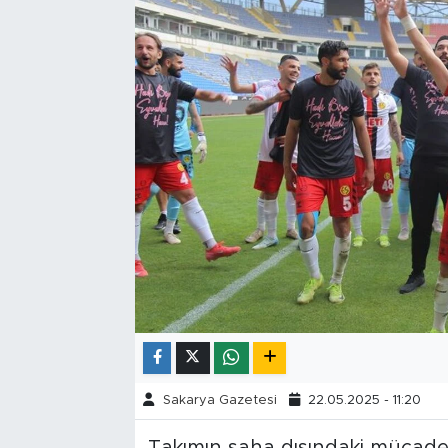
Tarihçe
Resmi İlanlar
Söyleşi
Foto Şaka
Teknoloji
Politika
Sakarya Gazetesi
22.05.2025 - 11:20
Takımın saha dışındaki mücadel