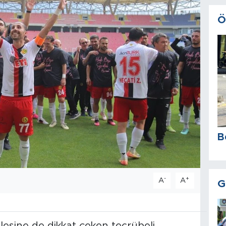
Ö
B
-
+
A
A
G
esine de dikkat çeken tecrübeli