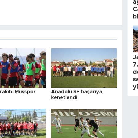
a
C
b
J
7.
d
s
y
 rakibi Muşspor
Anadolu SF başarıya
kenetlendi