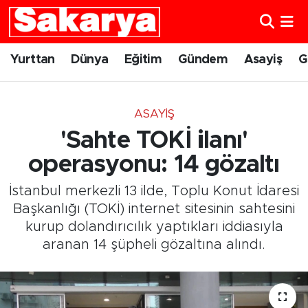
Yurttan
Eskişehir Nöbetçi Eczaneler
Yurttan
Dünya
Eğitim
Gündem
Asayiş
G
Dünya
Eskişehir Hava Durumu
ASAYIŞ
Eğitim
Eskişehir Namaz Vakitleri
'Sahte TOKİ ilanı'
Gündem
Eskişehir Trafik Yoğunluk Haritası
operasyonu: 14 gözaltı
İstanbul merkezli 13 ilde, Toplu Konut İdaresi
Eskişehirspor
Süper Lig Puan Durumu ve Fikstür
Başkanlığı (TOKİ) internet sitesinin sahtesini
kurup dolandırıcılık yaptıkları iddiasıyla
Spor
Tüm Manşetler
aranan 14 şüpheli gözaltına alındı.
Sağlık
Son Dakika Haberleri
Kültür Sanat
Haber Arşivi