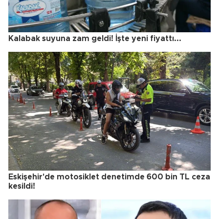
Kalabak suyuna zam geldi! İşte yeni fiyattı...
Eskişehir'de motosiklet denetimde 600 bin TL ceza
kesildi!