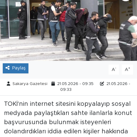
Tarihçe
Resmi İlanlar
Söyleşi
Foto Şaka
Paylaş
-
+
A
A
Teknoloji
Sakarya Gazetesi
21.05.2026 - 09:35
21.05.2026 -
Politika
09:33
TOKİ'nin internet sitesini kopyalayıp sosyal
medyada paylaştıkları sahte ilanlarla konut
başvurusunda bulunmak isteyenleri
dolandırdıkları iddia edilen kişiler hakkında