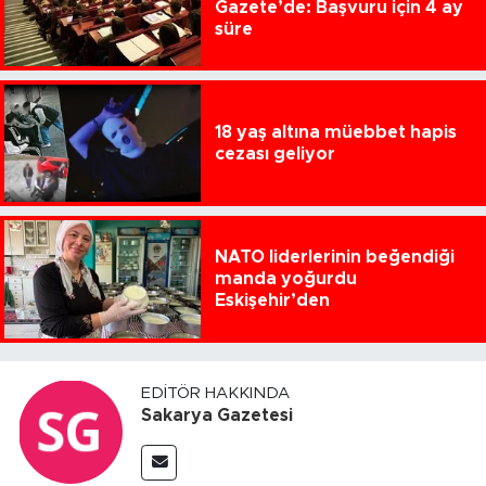
Gazete’de: Başvuru için 4 ay
süre
18 yaş altına müebbet hapis
cezası geliyor
NATO liderlerinin beğendiği
manda yoğurdu
Eskişehir’den
EDITÖR HAKKINDA
Sakarya Gazetesi