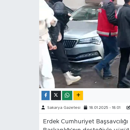
Tarihçe
Resmi İlanlar
Söyleşi
Foto Şaka
Teknoloji
Politika
Sakarya Gazetesi
18.01.2025 - 18:01
Erdek Cumhuriyet Başsavcılığı