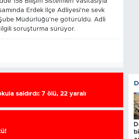
e 158 Bilişim Sistemleri Vasıtasıyla
apsamında Erdek İlçe Adliyesi'ne sevk
 Şube Müdürlüğü'ne götürüldü. Adli
ilgili soruşturma sürüyor.
D
ula saldırdı: 7 ölü, 22 yaralı
D
tü!
b