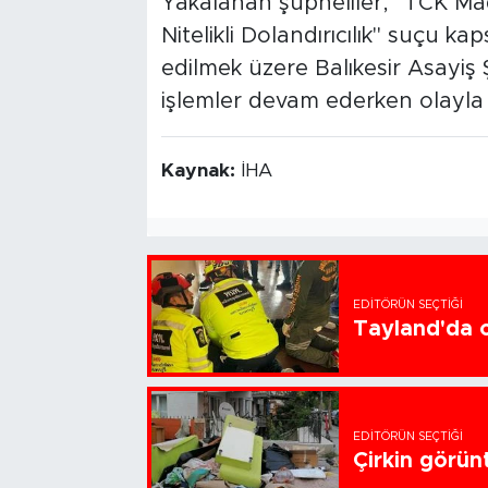
Yakalanan şüpheliler, "TCK Madd
Nitelikli Dolandırıcılık" suçu k
edilmek üzere Balıkesir Asayiş
işlemler devam ederken olayla 
Kaynak:
İHA
EDITÖRÜN SEÇTIĞI
Tayland'da ok
EDITÖRÜN SEÇTIĞI
Çirkin görün