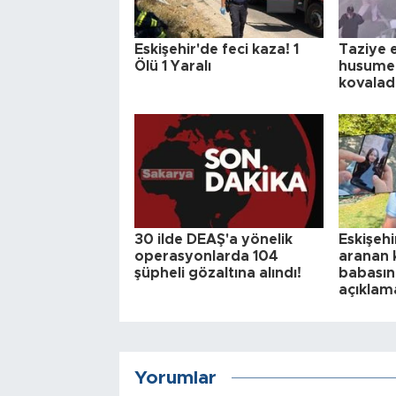
Eskişehir'de feci kaza! 1
Taziye 
Ölü 1 Yaralı
husumet
kovalad
30 ilde DEAŞ'a yönelik
Eskişeh
operasyonlarda 104
aranan k
şüpheli gözaltına alındı!
babasın
açıklam
Yorumlar