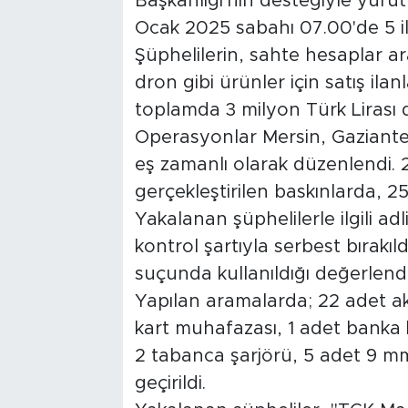
Başkanlığı'nın desteğiyle yürü
Ocak 2025 sabahı 07.00'de 5 il
Şüphelilerin, sahte hesaplar ar
dron gibi ürünler için satış ilanl
toplamda 3 milyon Türk Lirası do
Operasyonlar Mersin, Gaziantep
eş zamanlı olarak düzenlendi. 
gerçekleştirilen baskınlarda, 25
Yakalanan şüphelilerle ilgili adli
kontrol şartıyla serbest bırakıld
suçunda kullanıldığı değerlendiri
Yapılan aramalarda; 22 adet akıl
kart muhafazası, 1 adet banka 
2 tabanca şarjörü, 5 adet 9 mm
geçirildi.