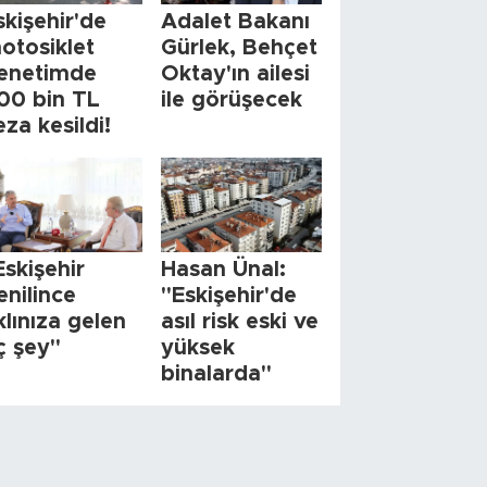
skişehir'de
Adalet Bakanı
otosiklet
Gürlek, Behçet
enetimde
Oktay'ın ailesi
00 bin TL
ile görüşecek
eza kesildi!
Eskişehir
Hasan Ünal:
enilince
"Eskişehir'de
klınıza gelen
asıl risk eski ve
ç şey"
yüksek
binalarda"