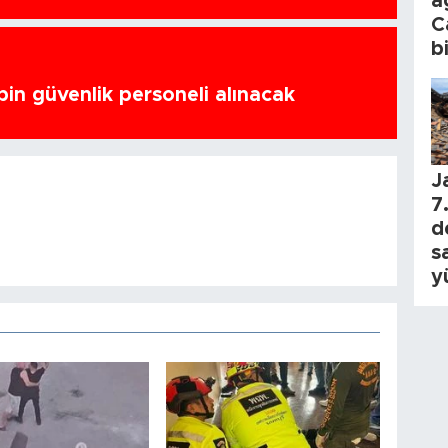
a
C
b
bin güvenlik personeli alınacak
J
7.
d
s
y