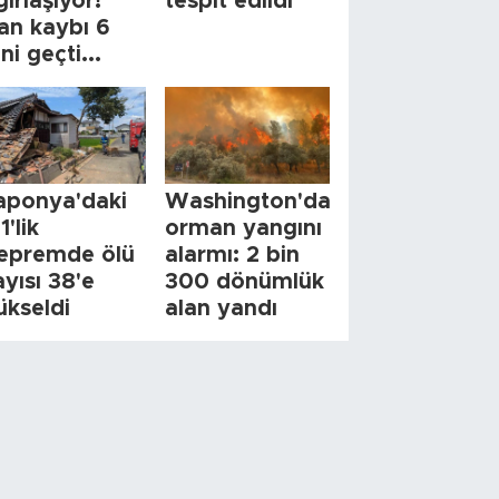
ğırlaşıyor!
tespit edildi
an kaybı 6
ini geçti...
aponya'daki
Washington'da
1'lik
orman yangını
epremde ölü
alarmı: 2 bin
ayısı 38'e
300 dönümlük
ükseldi
alan yandı