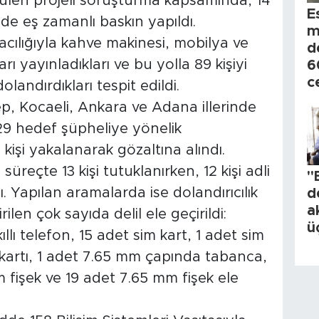
tülen projeli soruşturma kapsamında, 14
E
de eş zamanlı baskın yapıldı.
m
acılığıyla kahve makinesi, mobilya ve
d
arı yayınladıkları ve bu yolla 89 kişiyi
6
c
landırdıkları tespit edildi.
, Kocaeli, Ankara ve Adana illerinde
29 hedef şüpheliye yönelik
 kişi yakalanarak gözaltına alındı.
 süreçte 13 kişi tutuklanırken, 12 kişi adli
"
ı. Yapılan aramalarda ise dolandırıcılık
d
a
len çok sayıda delil ele geçirildi:
ü
lı telefon, 15 adet sim kart, 1 adet sim
kartı, 1 adet 7.65 mm çapında tabanca,
 fişek ve 19 adet 7.65 mm fişek ele