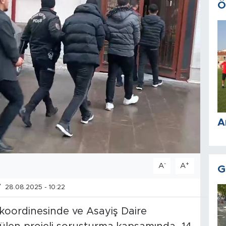
Ö
A
-
+
A
A
G
28.08.2025 - 10:22
 koordinesinde ve Asayiş Daire