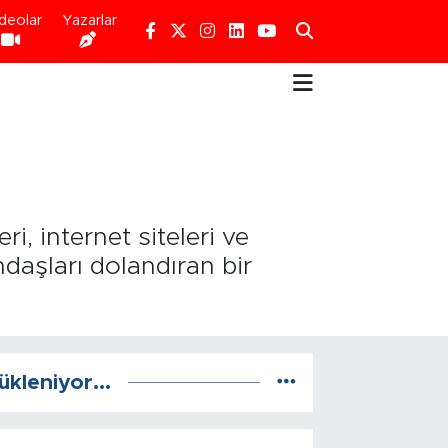
deolar
Yazarlar
i, internet siteleri ve
daşları dolandıran bir
ükleniyor...