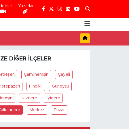
deolar
Yazarlar
IZE DIĞER İLÇELER
Ardeşen
Çamlıhemşin
Çayeli
Derepazarı
Fındıklı
Güneysu
Hemşin
İkizdere
İyidere
Kalkandere
Merkez
Pazar