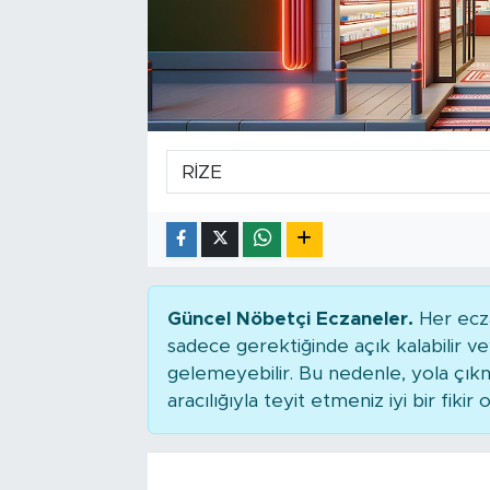
Tarihçe
Resmi İlanlar
Söyleşi
Foto Şaka
Teknoloji
Politika
Güncel Nöbetçi Eczaneler.
Her ecza
sadece gerektiğinde açık kalabilir
gelemeyebilir. Bu nedenle, yola çı
aracılığıyla teyit etmeniz iyi bir fikir o