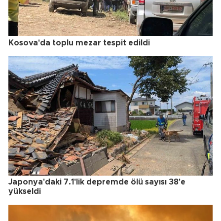
Kosova'da toplu mezar tespit edildi
Japonya'daki 7.1'lik depremde ölü sayısı 38'e
yükseldi