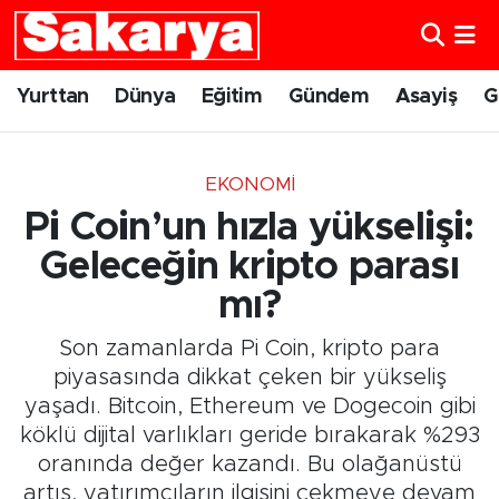
Yurttan
Eskişehir Nöbetçi Eczaneler
Yurttan
Dünya
Eğitim
Gündem
Asayiş
G
Dünya
Eskişehir Hava Durumu
EKONOMI
Eğitim
Eskişehir Namaz Vakitleri
Pi Coin’un hızla yükselişi:
Gündem
Eskişehir Trafik Yoğunluk Haritası
Geleceğin kripto parası
mı?
Eskişehirspor
Süper Lig Puan Durumu ve Fikstür
Son zamanlarda Pi Coin, kripto para
Spor
Tüm Manşetler
piyasasında dikkat çeken bir yükseliş
yaşadı. Bitcoin, Ethereum ve Dogecoin gibi
Sağlık
Son Dakika Haberleri
köklü dijital varlıkları geride bırakarak %293
oranında değer kazandı. Bu olağanüstü
Kültür Sanat
Haber Arşivi
artış, yatırımcıların ilgisini çekmeye devam