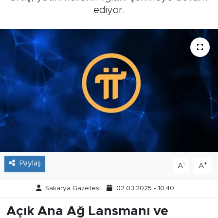
ediyor.
Tarihçe
Resmi İlanlar
Söyleşi
Foto Şaka
Teknoloji
Politika
Paylaş
-
+
A
A
Sakarya Gazetesi
02.03.2025 - 10:40
Açık Ana Ağ Lansmanı ve