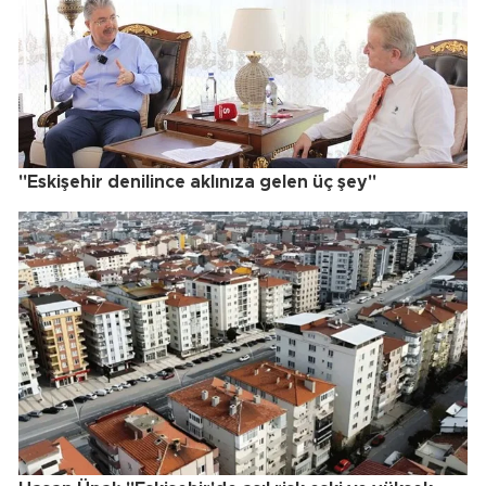
"Eskişehir denilince aklınıza gelen üç şey"