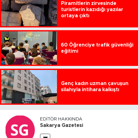
Piramitlerin zirvesinde
turistlerin kazıdığı yazılar
ortaya çıktı
60 Öğrenciye trafik güvenliği
eğitimi
Genç kadın uzman çavuşun
silahıyla intihara kalkıştı
EDITÖR HAKKINDA
Sakarya Gazetesi