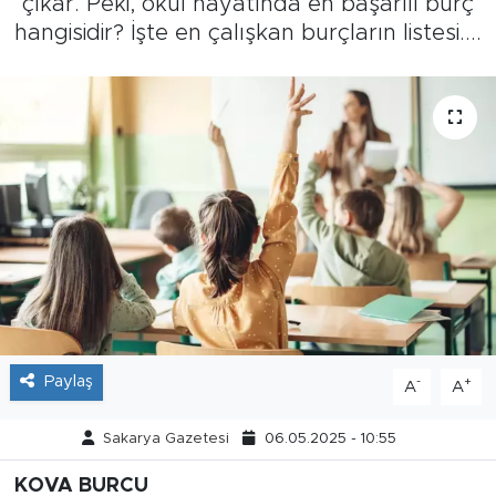
çıkar. Peki, okul hayatında en başarılı burç
hangisidir? İşte en çalışkan burçların listesi....
Tarihçe
Resmi İlanlar
Söyleşi
Foto Şaka
Teknoloji
Politika
Paylaş
-
+
A
A
Sakarya Gazetesi
06.05.2025 - 10:55
KOVA BURCU