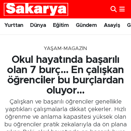
Yurttan
Eskişehir Nöbetçi Eczaneler
Yurttan
Dünya
Eğitim
Gündem
Asayiş
G
Dünya
Eskişehir Hava Durumu
YAŞAM-MAGAZIN
Eğitim
Eskişehir Namaz Vakitleri
Okul hayatında başarılı
Gündem
Eskişehir Trafik Yoğunluk Haritası
olan 7 burç... En çalışkan
öğrenciler bu burçlardan
Eskişehirspor
Süper Lig Puan Durumu ve Fikstür
oluyor...
Spor
Tüm Manşetler
Çalışkan ve başarılı öğrenciler genellikle
yaptıkları çalışmalarla dikkat çekerler. Hızlı
Sağlık
Son Dakika Haberleri
öğrenme ve anlama kapasitesi yüksek olan
bu öğrenciler pratik zekalarıyla da ön plana
Kültür Sanat
Haber Arşivi