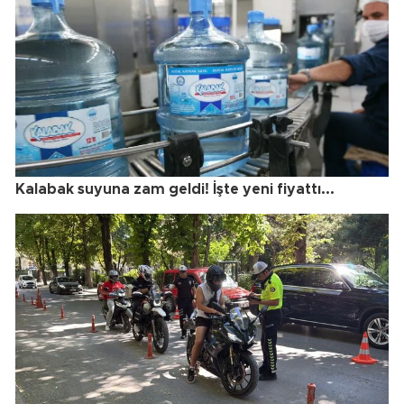
Kalabak suyuna zam geldi! İşte yeni fiyattı...