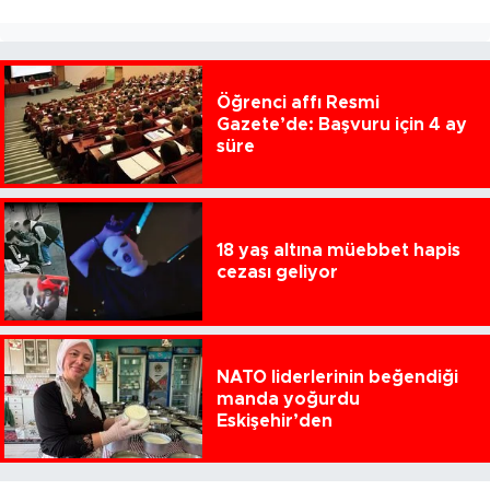
Öğrenci affı Resmi
Gazete’de: Başvuru için 4 ay
süre
18 yaş altına müebbet hapis
cezası geliyor
NATO liderlerinin beğendiği
manda yoğurdu
Eskişehir’den