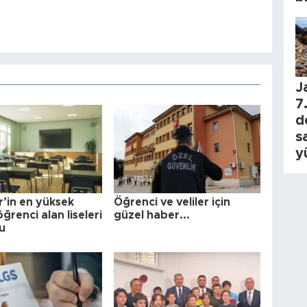
J
7.
d
s
y
r’in en yüksek
Öğrenci ve veliler için
ğrenci alan liseleri
güzel haber...
du