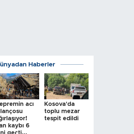
ünyadan Haberler
epremin acı
Kosova'da
ilançosu
toplu mezar
ğırlaşıyor!
tespit edildi
an kaybı 6
ini geçti...