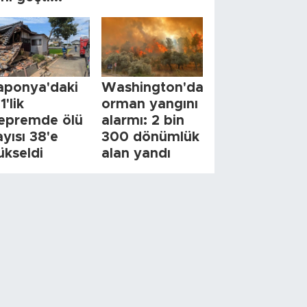
aponya'daki
Washington'da
1'lik
orman yangını
epremde ölü
alarmı: 2 bin
ayısı 38'e
300 dönümlük
ükseldi
alan yandı