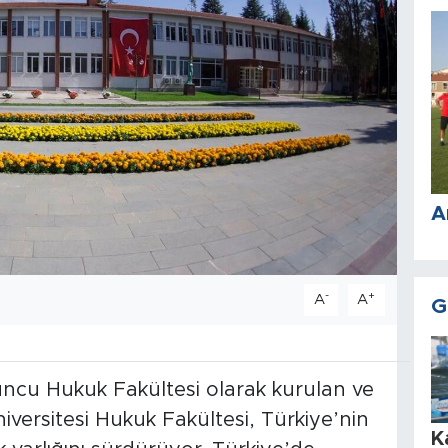
A
-
+
A
A
G
uncu Hukuk Fakültesi olarak kurulan ve
ersitesi Hukuk Fakültesi, Türkiye’nin
K