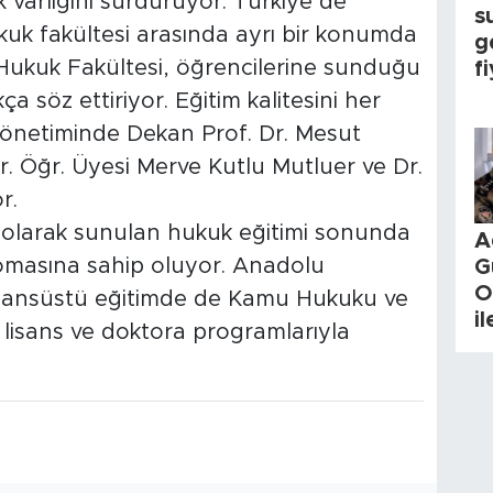
k varlığını sürdürüyor. Türkiye’de
s
uk fakültesi arasında ayrı bir konumda
g
Hukuk Fakültesi, öğrencilerine sunduğu
fi
a söz ettiriyor. Eğitim kalitesini her
yönetiminde Dekan Prof. Dr. Mesut
r. Öğr. Üyesi Merve Kutlu Mutluer ve Dr.
r.
olarak sunulan hukuk eğitimi sonunda
A
lomasına sahip oluyor. Anadolu
G
O
lisansüstü eğitimde de Kamu Hukuku ve
i
lisans ve doktora programlarıyla