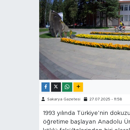
Tarihçe
Resmi İlanlar
Söyleşi
Foto Şaka
Teknoloji
Politika
Sakarya Gazetesi
27.07.2025 - 11:58
1993 yılında Türkiye’nin dokuz
öğretime başlayan Anadolu Üniv