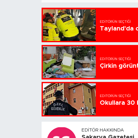
EDITÖRÜN SEÇTIĞI
Tayland'da ok
EDITÖRÜN SEÇTIĞI
Çirkin görün
EDITÖRÜN SEÇTIĞI
Okullara 30 
EDITÖR HAKKINDA
Sakarya Gazetesi