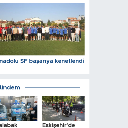
nadolu SF başarıya kenetlendi
ündem
alabak
Eskişehir'de