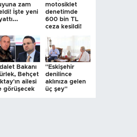
uyuna zam
motosiklet
eldi! İşte yeni
denetimde
yattı...
600 bin TL
ceza kesildi!
dalet Bakanı
"Eskişehir
ürlek, Behçet
denilince
ktay'ın ailesi
aklınıza gelen
le görüşecek
üç şey"