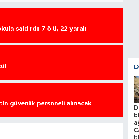
ula saldırdı: 7 ölü, 22 yaralı
tü!
D
bin güvenlik personeli alınacak
D
b
a
C
b