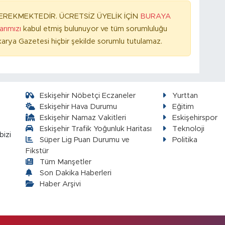
REKMEKTEDİR. ÜCRETSİZ ÜYELİK İÇİN
BURAYA
larımızı
kabul etmiş bulunuyor ve tüm sorumluluğu
arya Gazetesi hiçbir şekilde sorumlu tutulamaz.
Eskişehir Nöbetçi Eczaneler
Yurttan
Eskişehir Hava Durumu
Eğitim
Eskişehir Namaz Vakitleri
Eskişehirspor
Eskişehir Trafik Yoğunluk Haritası
Teknoloji
bizi
Süper Lig Puan Durumu ve
Politika
Fikstür
Tüm Manşetler
Son Dakika Haberleri
Haber Arşivi