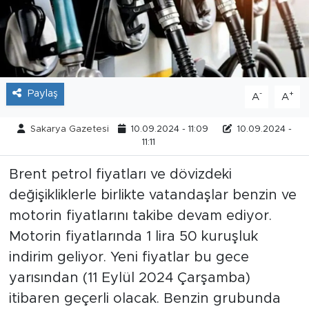
Tarihçe
Resmi İlanlar
Paylaş
Söyleşi
-
+
A
A
Foto Şaka
Sakarya Gazetesi
10.09.2024 - 11:09
10.09.2024 -
11:11
Teknoloji
Brent petrol fiyatları ve dövizdeki
değişikliklerle birlikte vatandaşlar benzin ve
Politika
motorin fiyatlarını takibe devam ediyor.
Motorin fiyatlarında 1 lira 50 kuruşluk
indirim geliyor. Yeni fiyatlar bu gece
yarısından (11 Eylül 2024 Çarşamba)
itibaren geçerli olacak. Benzin grubunda