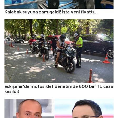
Kalabak suyuna zam geldi! İşte yeni fiyattı...
Eskişehir'de motosiklet denetimde 600 bin TL ceza
kesildi!