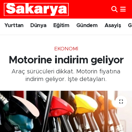
Yurttan
Eskişehir Nöbetçi Eczaneler
Yurttan
Dünya
Eğitim
Gündem
Asayiş
G
Dünya
Eskişehir Hava Durumu
EKONOMI
Eğitim
Eskişehir Namaz Vakitleri
Motorine indirim geliyor
Gündem
Eskişehir Trafik Yoğunluk Haritası
Araç sürücüleri dikkat. Motorin fiyatına
indirim geliyor. İşte detayları.
Eskişehirspor
Süper Lig Puan Durumu ve Fikstür
Spor
Tüm Manşetler
Sağlık
Son Dakika Haberleri
Kültür Sanat
Haber Arşivi