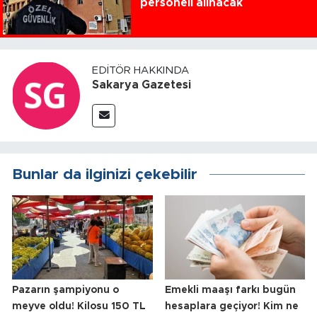
personeli alınacak
EDITÖR HAKKINDA
Sakarya Gazetesi
Bunlar da ilginizi çekebilir
Pazarın şampiyonu o
Emekli maaşı farkı bugün
meyve oldu! Kilosu 150 TL
hesaplara geçiyor! Kim ne