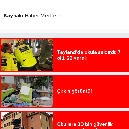
Kaynak:
Haber Merkezi
Tayland'da okula saldırdı: 7
ölü, 22 yaralı
Çirkin görüntü!
Okullara 30 bin güvenlik