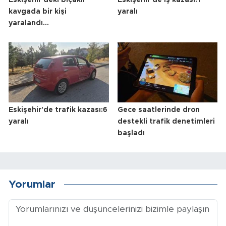
Eskişehir'deki bıçaklı
Eskişehir'de iş kazası:1
kavgada bir kişi
yaralı
yaralandı...
Eskişehir'de trafik kazası:6
Gece saatlerinde dron
yaralı
destekli trafik denetimleri
başladı
Yorumlar