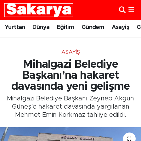
Yurttan
Eskişehir Nöbetçi Eczaneler
Yurttan
Dünya
Eğitim
Gündem
Asayiş
G
Dünya
Eskişehir Hava Durumu
ASAYIŞ
Eğitim
Eskişehir Namaz Vakitleri
Mihalgazi Belediye
Gündem
Eskişehir Trafik Yoğunluk Haritası
Başkanı’na hakaret
davasında yeni gelişme
Eskişehirspor
Süper Lig Puan Durumu ve Fikstür
Mihalgazi Belediye Başkanı Zeynep Akgün
Spor
Tüm Manşetler
Güneş’e hakaret davasında yargılanan
Mehmet Emin Korkmaz tahliye edildi.
Sağlık
Son Dakika Haberleri
Kültür Sanat
Haber Arşivi