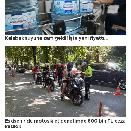
Kalabak suyuna zam geldi! İşte yeni fiyattı...
Eskişehir'de motosiklet denetimde 600 bin TL ceza
kesildi!