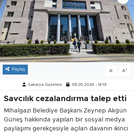
Tarihçe
Resmi İlanlar
Söyleşi
Foto Şaka
Paylaş
-
+
A
A
Teknoloji
Sakarya Gazetesi
08.05.2026 - 14:19
Politika
Savcılık cezalandırma talep etti
Mihalgazi Belediye Başkanı Zeynep Akgün
Güneş hakkında yapılan bir sosyal medya
paylaşımı gerekçesiyle açılan davanın ikinci