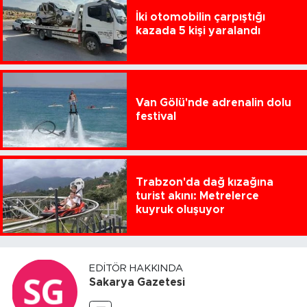
İki otomobilin çarpıştığı
kazada 5 kişi yaralandı
Van Gölü'nde adrenalin dolu
festival
Trabzon'da dağ kızağına
turist akını: Metrelerce
kuyruk oluşuyor
EDITÖR HAKKINDA
Sakarya Gazetesi