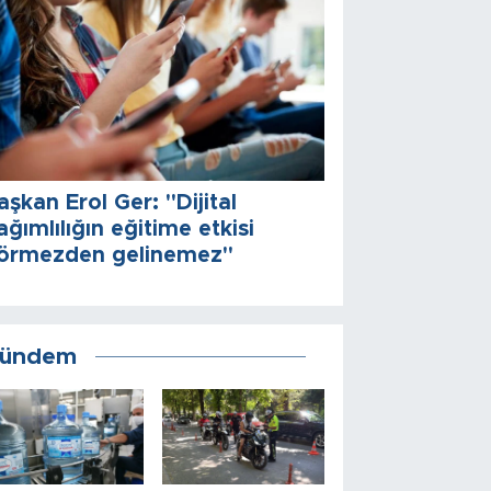
aşkan Erol Ger: "Dijital
ağımlılığın eğitime etkisi
örmezden gelinemez"
ündem