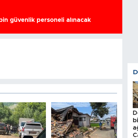
bin güvenlik personeli alınacak
D
D
b
a
C