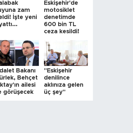
alabak
Eskişehir'de
uyuna zam
motosiklet
eldi! İşte yeni
denetimde
yattı...
600 bin TL
ceza kesildi!
dalet Bakanı
"Eskişehir
ürlek, Behçet
denilince
ktay'ın ailesi
aklınıza gelen
le görüşecek
üç şey"