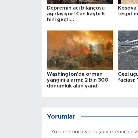
Depremin acı bilançosu
Kosova'
ağırlaşıyor! Can kaybı 6
tespit e
bini geçti...
Washington'da orman
Gezi uç
yangını alarmı: 2 bin 300
faciası: 
dönümlük alan yandı
Yorumlar