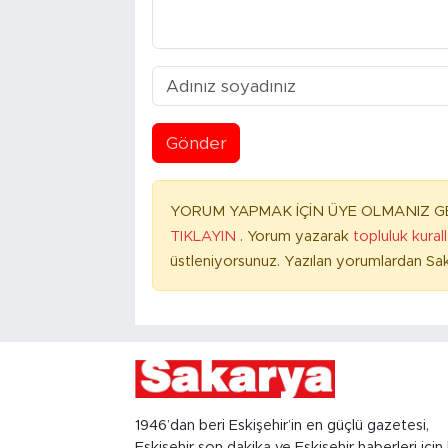
Gönder
YORUM YAPMAK İÇİN ÜYE OLMANIZ GE
TIKLAYIN
. Yorum yazarak
topluluk kural
üstleniyorsunuz. Yazılan yorumlardan Sak
1946’dan beri Eskişehir’in en güçlü gazetesi,
Eskişehir son dakika ve Eskişehir haberleri için 