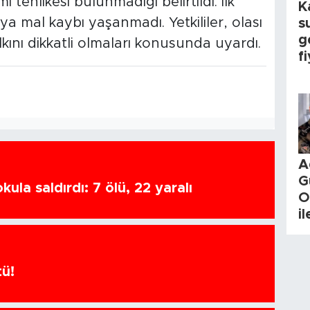
tehlikesi bulunmadığı belirtildi. İlk
K
a mal kaybı yaşanmadı. Yetkililer, olası
s
g
alkını dikkatli olmaları konusunda uyardı.
fi
A
G
ula saldırdı: 7 ölü, 22 yaralı
O
i
tü!