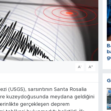
B
b
g
-
+
A
A
G
ezi (USGS), sarsıntının Santa Rosalia
etre kuzeydoğusunda meydana geldiğini
 derinlikte gerçekleşen deprem