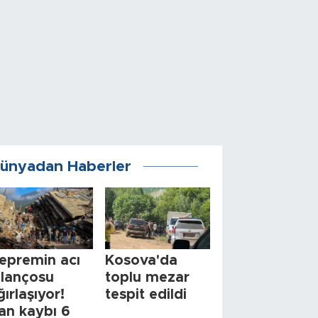
ünyadan Haberler
epremin acı
Kosova'da
ilançosu
toplu mezar
ğırlaşıyor!
tespit edildi
an kaybı 6