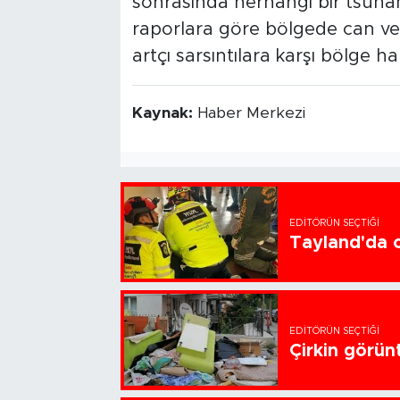
sonrasında herhangi bir tsunami 
raporlara göre bölgede can vey
artçı sarsıntılara karşı bölge h
Kaynak:
Haber Merkezi
EDITÖRÜN SEÇTIĞI
Tayland'da ok
EDITÖRÜN SEÇTIĞI
Çirkin görün