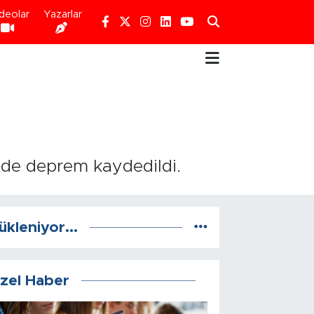
deolar
Yazarlar
ünde deprem kaydedildi.
ükleniyor...
zel Haber