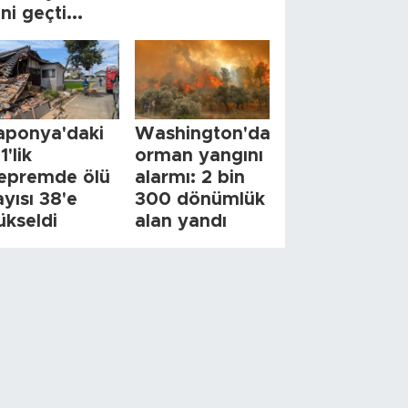
ini geçti...
aponya'daki
Washington'da
1'lik
orman yangını
epremde ölü
alarmı: 2 bin
ayısı 38'e
300 dönümlük
ükseldi
alan yandı