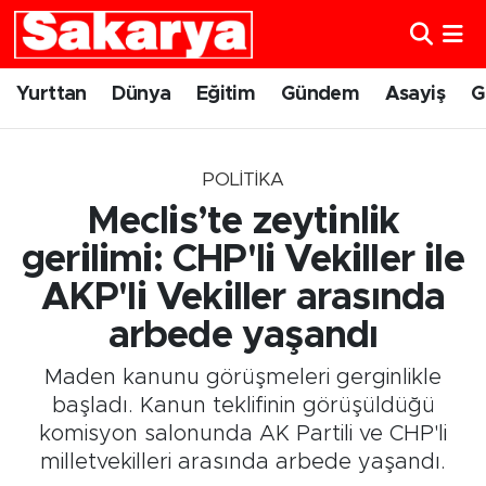
Yurttan
Eskişehir Nöbetçi Eczaneler
Yurttan
Dünya
Eğitim
Gündem
Asayiş
G
Dünya
Eskişehir Hava Durumu
POLITIKA
Eğitim
Eskişehir Namaz Vakitleri
Meclis’te zeytinlik
Gündem
Eskişehir Trafik Yoğunluk Haritası
gerilimi: CHP'li Vekiller ile
AKP'li Vekiller arasında
Eskişehirspor
Süper Lig Puan Durumu ve Fikstür
arbede yaşandı
Spor
Tüm Manşetler
Maden kanunu görüşmeleri gerginlikle
başladı. Kanun teklifinin görüşüldüğü
Sağlık
Son Dakika Haberleri
komisyon salonunda AK Partili ve CHP'li
milletvekilleri arasında arbede yaşandı.
Kültür Sanat
Haber Arşivi