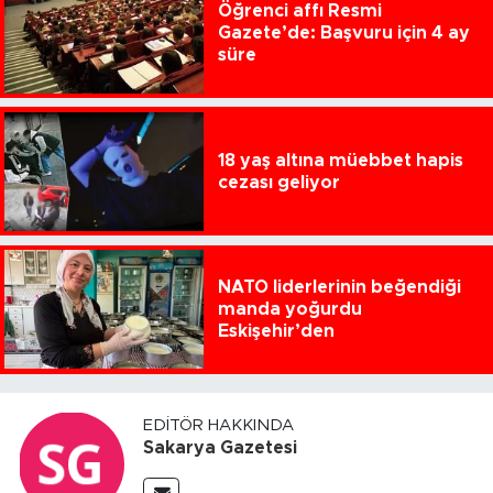
Öğrenci affı Resmi
Gazete’de: Başvuru için 4 ay
süre
18 yaş altına müebbet hapis
cezası geliyor
NATO liderlerinin beğendiği
manda yoğurdu
Eskişehir’den
EDITÖR HAKKINDA
Sakarya Gazetesi