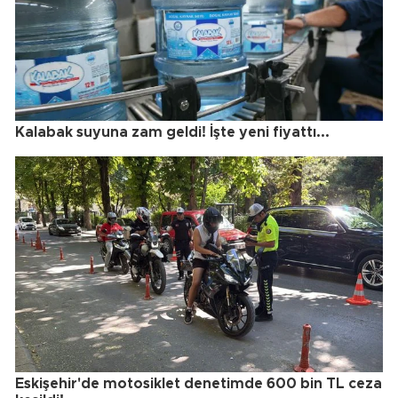
Kalabak suyuna zam geldi! İşte yeni fiyattı...
Eskişehir'de motosiklet denetimde 600 bin TL ceza