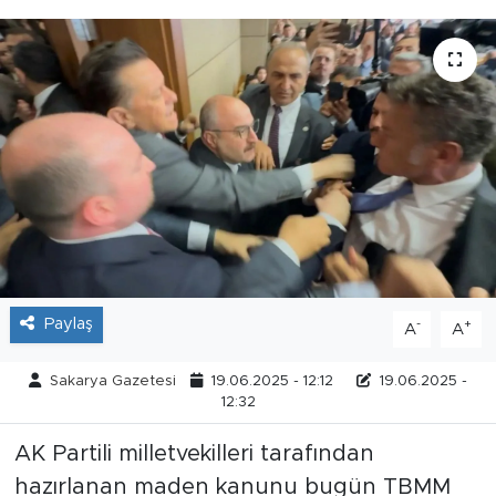
Tarihçe
Resmi İlanlar
Söyleşi
Foto Şaka
Teknoloji
Politika
Paylaş
-
+
A
A
Sakarya Gazetesi
19.06.2025 - 12:12
19.06.2025 -
12:32
AK Partili milletvekilleri tarafından
hazırlanan maden kanunu bugün TBMM