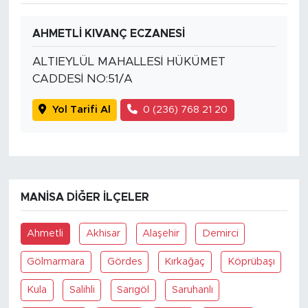
AHMETLİ KIVANÇ ECZANESİ
ALTIEYLÜL MAHALLESİ HÜKÜMET
CADDESİ NO:51/A
Yol Tarifi Al
0 (236) 768 21 20
MANISA DIĞER İLÇELER
Ahmetli
Akhisar
Alaşehir
Demirci
Gölmarmara
Gördes
Kırkağaç
Köprübaşı
Kula
Salihli
Sarıgöl
Saruhanlı