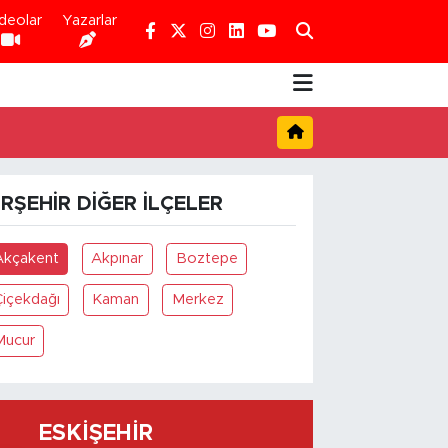
deolar
Yazarlar
IRŞEHIR DIĞER İLÇELER
Akçakent
Akpınar
Boztepe
Çiçekdağı
Kaman
Merkez
Mucur
ESKIŞEHIR