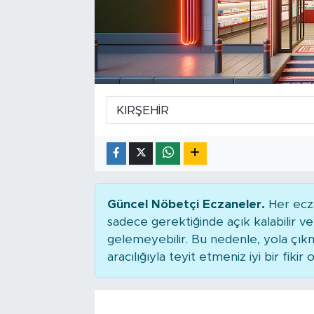
Tarihçe
Resmi İlanlar
Söyleşi
Foto Şaka
Teknoloji
Politika
Güncel Nöbetçi Eczaneler.
Her ecza
sadece gerektiğinde açık kalabilir
gelemeyebilir. Bu nedenle, yola çı
aracılığıyla teyit etmeniz iyi bir fikir o