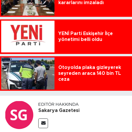
kararlarını imzaladı
YENİ Parti Eskişehir İlçe
yönetimi belli oldu
Otoyolda plaka gizleyerek
seyreden araca 140 bin TL
ceza
EDITÖR HAKKINDA
Sakarya Gazetesi