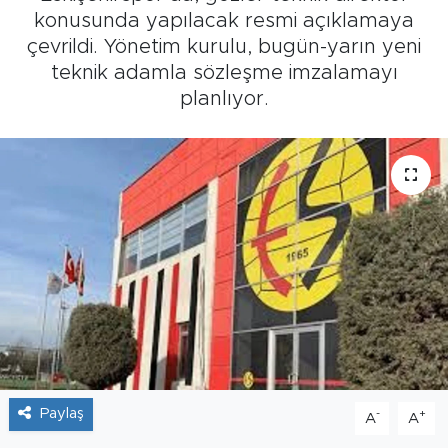
konusunda yapılacak resmi açıklamaya
Tarihçe
çevrildi. Yönetim kurulu, bugün-yarın yeni
teknik adamla sözleşme imzalamayı
Resmi İlanlar
planlıyor.
Söyleşi
Foto Şaka
Teknoloji
Politika
Paylaş
-
+
A
A