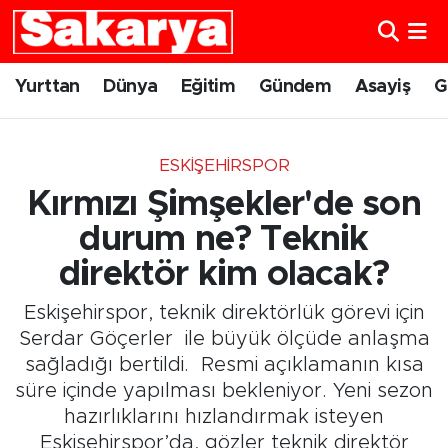
Yurttan
Eskişehir Nöbetçi Eczaneler
Yurttan
Dünya
Eğitim
Gündem
Asayiş
G
Dünya
Eskişehir Hava Durumu
ESKIŞEHIRSPOR
Eğitim
Eskişehir Namaz Vakitleri
Kırmızı Şimşekler'de son
Gündem
Eskişehir Trafik Yoğunluk Haritası
durum ne? Teknik
direktör kim olacak?
Eskişehirspor
Süper Lig Puan Durumu ve Fikstür
Eskişehirspor, teknik direktörlük görevi için
Spor
Tüm Manşetler
Serdar Göçerler ile büyük ölçüde anlaşma
sağladığı bertildi. Resmi açıklamanın kısa
Sağlık
Son Dakika Haberleri
süre içinde yapılması bekleniyor. Yeni sezon
hazırlıklarını hızlandırmak isteyen
Kültür Sanat
Haber Arşivi
Eskişehirspor’da, gözler teknik direktör