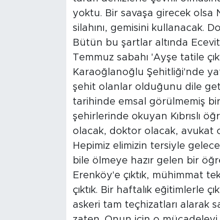
yoktu. Bir savaşa girecek olsa
silahını, gemisini kullanacak. 
Bütün bu şartlar altında Ecevit
Temmuz sabahı 'Ayşe tatile çıks
Karaoğlanoğlu Şehitliği'nde yat
şehit olanlar olduğunu dile get
tarihinde emsal görülmemiş bir 
şehirlerinde okuyan Kıbrıslı öğr
olacak, doktor olacak, avukat
Hepimiz elimizin tersiyle gelec
bile ölmeye hazır gelen bir öğ
Erenköy'e çıktık, mühimmat tekne
çıktık. Bir haftalık eğitimlerle 
askeri tam teçhizatları alarak s
zaten. Onun için o mücadeleyi v