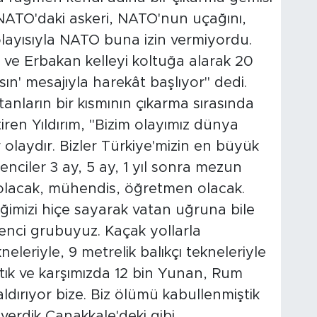
 NATO'daki askeri, NATO'nun uçağını,
Dolayısıyla NATO buna izin vermiyordu.
 ve Erbakan kelleyi koltuğa alarak 20
ın' mesajıyla harekât başlıyor" dedi.
anların bir kısmının çıkarma sırasında
iren Yıldırım, "Bizim olayımız dünya
olaydır. Bizler Türkiye'mizin en büyük
enciler 3 ay, 5 ay, 1 yıl sonra mezun
 olacak, mühendis, öğretmen olacak.
eğimizi hiçe sayarak vatan uğruna bile
renci grubuyuz. Kaçak yollarla
leriyle, 9 metrelik balıkçı tekneleriyle
çıktık ve karşımızda 12 bin Yunan, Rum
aldırıyor bize. Biz ölümü kabullenmiştik
erdik Çanakkale'deki gibi.