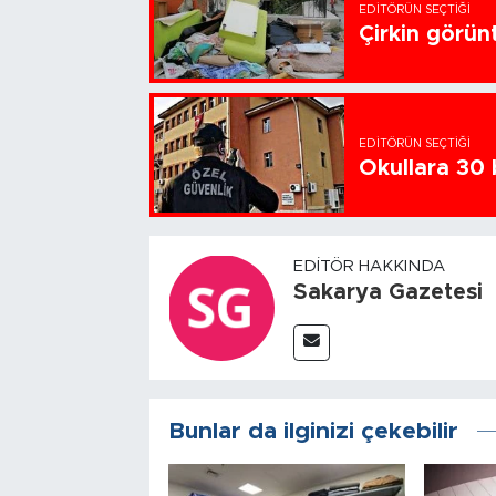
EDITÖRÜN SEÇTIĞI
Çirkin görün
EDITÖRÜN SEÇTIĞI
Okullara 30 
EDITÖR HAKKINDA
Sakarya Gazetesi
Bunlar da ilginizi çekebilir