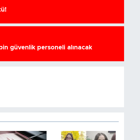
tü!
bin güvenlik personeli alınacak