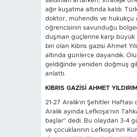
saldırıları artarken, stratejik
ağır kuşatma altında kaldı. Türk
doktor, mühendis ve hukukçu ad
öğrencisinin savunduğu bölged
düşman güçlerine karşı büyük b
biri olan Kıbrıs gazisi Ahmet Yı
altında günlerce dayandık. Ölü
geldiğinde yeniden doğmuş gibi
anlattı.
KIBRIS GAZİSİ AHMET YILDIRI
21-27 Aralık'ın Şehitler Haftası
Aralık ayında Lefkoşa'nın Tahk
başlar" dedi. Bu olaydan 3-4 g
ve çocuklarının Lefkoşa'nın Kum