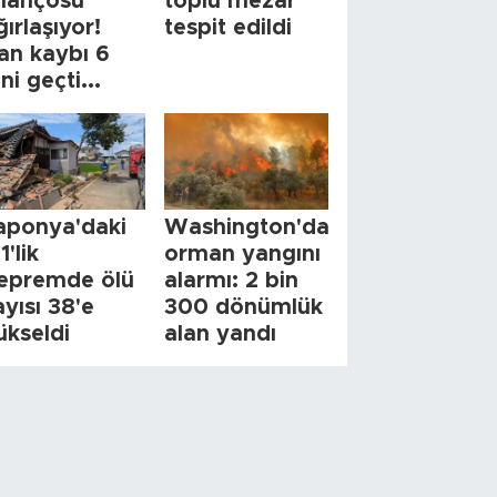
ilançosu
toplu mezar
ğırlaşıyor!
tespit edildi
an kaybı 6
ini geçti...
aponya'daki
Washington'da
1'lik
orman yangını
epremde ölü
alarmı: 2 bin
ayısı 38'e
300 dönümlük
ükseldi
alan yandı