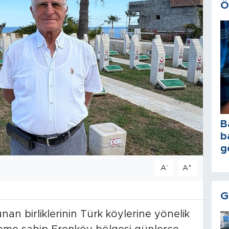
Ö
B
b
g
-
+
A
A
G
nan birliklerinin Türk köylerine yönelik