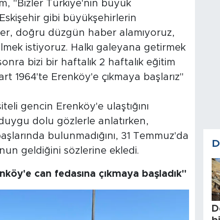
m, "Bizler Türkiye'nin büyük
Eskişehir gibi büyükşehirlerin
ler, doğru düzgün haber alamıyoruz,
elmek istiyoruz. Halkı galeyana getirmek
onra bizi bir haftalık 2 haftalık eğitim
Mart 1964'te Erenköy'e çıkmaya başlarız"
siteli gencin Erenköy'e ulaştığını
duygu dolu gözlerle anlatırken,
başlarında bulunmadığını, 31 Temmuz'da
D
nun geldiğini sözlerine ekledi.
enköy'e can fedasına çıkmaya başladık"
D