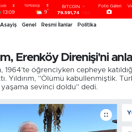
Foto Galeri
Vi
DOLAR
°
9
e
13:09
45,43620
0.02
EURO
Asayiş
Genel
Resmi İlanlar
Politika
53,38690
0.19
STERLİN
61,60380
0.18
G.ALTIN
6862,09000
0.19
ım, Erenköy Direnişi'ni anla
BİST100
14.598,00
0
BITCOIN
m, 1964'te öğrenciyken cepheye katıldığ
79.591,74
-1.82
ttı. Yıldırım, "Ölümü kabullenmiştik. Tü
 yaşama sevinci doldu" dedi.
Y