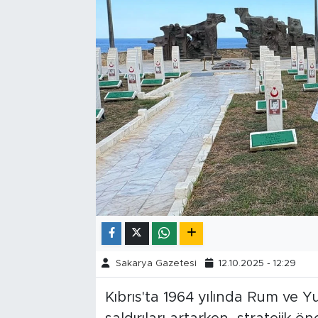
Tarihçe
Resmi İlanlar
Söyleşi
Foto Şaka
Teknoloji
Politika
Sakarya Gazetesi
12.10.2025 - 12:29
Kıbrıs'ta 1964 yılında Rum ve Yu