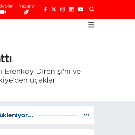
deolar
Yazarlar
ttı
ı Erenköy Direnişi'ni ve
rkiye'den uçaklar
ükleniyor...