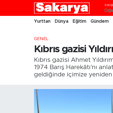
Öğl
Yurttan
Eskişehir Nöbetçi Eczaneler
Yurttan
Dünya
Eğitim
Gündem
Dünya
Eskişehir Hava Durumu
GENEL
Eğitim
Eskişehir Namaz Vakitleri
Kıbrıs gazisi Yıldır
Gündem
Eskişehir Trafik Yoğunluk Haritası
Kıbrıs gazisi Ahmet Yıldırı
1974 Barış Harekâtı'nı anla
Eskişehirspor
Süper Lig Puan Durumu ve Fikstür
geldiğinde içimize yeniden
Spor
Tüm Manşetler
Sağlık
Son Dakika Haberleri
Kültür Sanat
Haber Arşivi