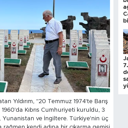
b
a
C
b
J
7.
d
s
y
latan Yıldırım, "20 Temmuz 1974'te Barış
1960'da Kıbrıs Cumhuriyeti kuruldu, 3
, Yunanistan ve İngiltere. Türkiye'nin üç
ına rağmen kendi adına bir çıkarma gemisi