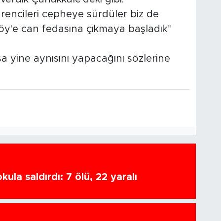
rencileri cepheye sürdüler biz de
y'e can fedasına çıkmaya başladık"
sa yine aynısını yapacağını sözlerine
ula saldırdı: 7 ölü, 22 yaralı