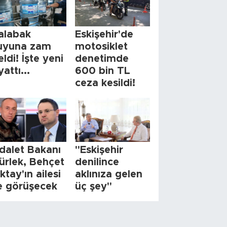
alabak
Eskişehir'de
uyuna zam
motosiklet
eldi! İşte yeni
denetimde
yattı...
600 bin TL
ceza kesildi!
dalet Bakanı
"Eskişehir
ürlek, Behçet
denilince
ktay'ın ailesi
aklınıza gelen
le görüşecek
üç şey"