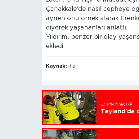
Çanakkale'de nasıl cepheye öğ
aynen onu örnek alarak Erenkö
diyerek yaşananları anlattı.
Yıldırım, benzer bir olay yaşan
ekledi.
Kaynak:
iha
EDITÖRÜN SEÇTIĞI
Tayland'da ok