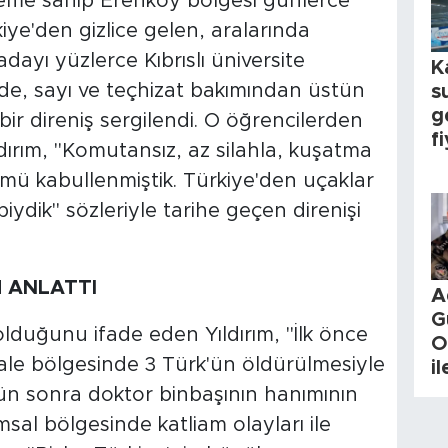
 öneme sahip Erenköy bölgesi günlerce
iye'den gizlice gelen, aralarında
ayı yüzlerce Kıbrıslı üniversite
K
e, sayı ve teçhizat bakımından üstün
s
g
ir direniş sergilendi. O öğrencilerden
fi
ldırım, "Komutansız, az silahla, kuşatma
mü kabullenmiştik. Türkiye'den uçaklar
ydik" sözleriyle tarihe geçen direnişi
M ANLATTI
A
G
 olduğunu ifade eden Yıldırım, "İlk önce
O
ale bölgesinde 3 Türk'ün öldürülmesiyle
i
ün sonra doktor binbaşının hanımının
sal bölgesinde katliam olayları ile