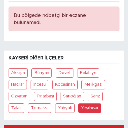
Bu bölgede nöbetçi bir eczane
bulunamadı.
KAYSERI DIĞER İLÇELER
Akkışla
Bünyan
Develi
Felahiye
Hacılar
İncesu
Kocasinan
Melikgazi
Özvatan
Pınarbaşı
Sarıoğlan
Sarız
Talas
Tomarza
Yahyalı
Yeşilhisar