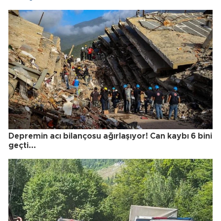
Depremin acı bilançosu ağırlaşıyor! Can kaybı 6 bini
geçti...