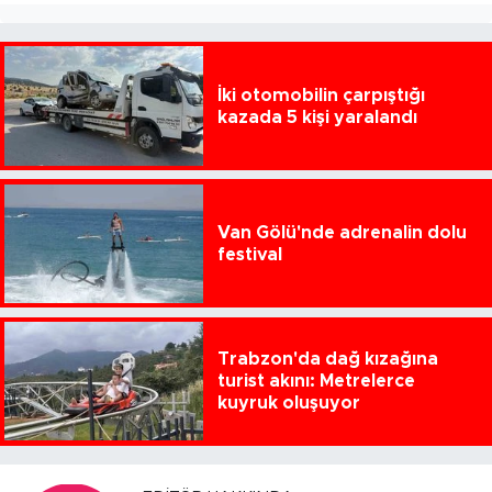
İki otomobilin çarpıştığı
kazada 5 kişi yaralandı
Van Gölü'nde adrenalin dolu
festival
Trabzon'da dağ kızağına
turist akını: Metrelerce
kuyruk oluşuyor