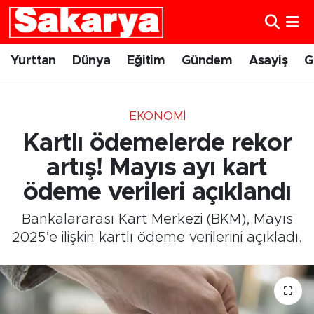
Yurttan
Eskişehir Nöbetçi Eczaneler
Yurttan
Dünya
Eğitim
Gündem
Asayiş
G
Dünya
Eskişehir Hava Durumu
EKONOMI
Eğitim
Eskişehir Namaz Vakitleri
Kartlı ödemelerde rekor
Gündem
Eskişehir Trafik Yoğunluk Haritası
artış! Mayıs ayı kart
ödeme verileri açıklandı
Eskişehirspor
Süper Lig Puan Durumu ve Fikstür
Bankalararası Kart Merkezi (BKM), Mayıs
Spor
Tüm Manşetler
2025’e ilişkin kartlı ödeme verilerini açıkladı.
Sağlık
Son Dakika Haberleri
Kültür Sanat
Haber Arşivi