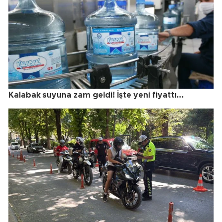
Kalabak suyuna zam geldi! İşte yeni fiyattı...