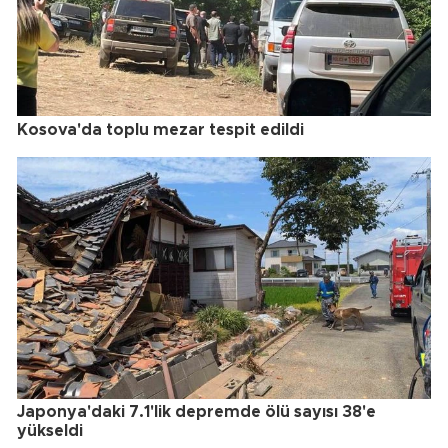
Kosova'da toplu mezar tespit edildi
Japonya'daki 7.1'lik depremde ölü sayısı 38'e
yükseldi