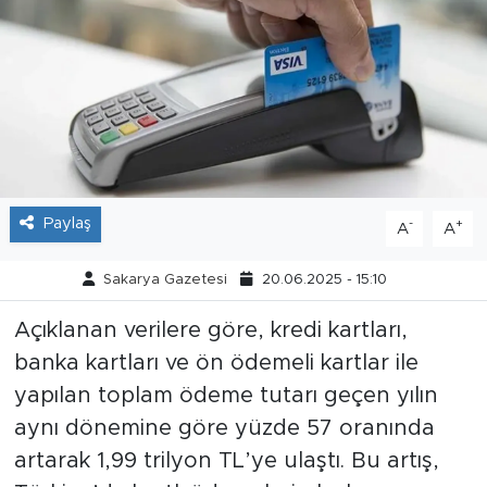
Tarihçe
Resmi İlanlar
Söyleşi
Foto Şaka
Paylaş
-
+
A
A
Teknoloji
Sakarya Gazetesi
20.06.2025 - 15:10
Politika
Açıklanan verilere göre, kredi kartları,
banka kartları ve ön ödemeli kartlar ile
yapılan toplam ödeme tutarı geçen yılın
aynı dönemine göre yüzde 57 oranında
artarak 1,99 trilyon TL’ye ulaştı. Bu artış,