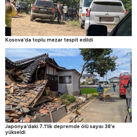
Kosova'da toplu mezar tespit edildi
Japonya'daki 7.1'lik depremde ölü sayısı 38'e
yükseldi