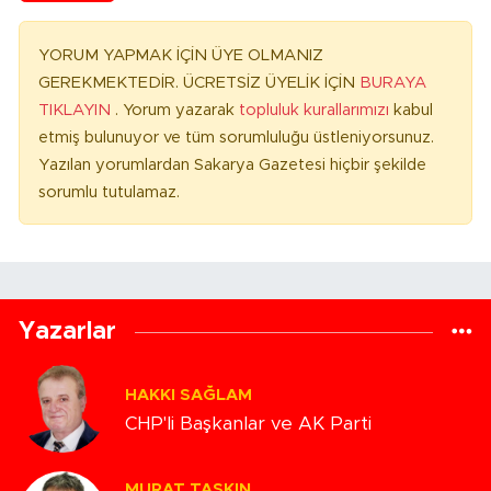
YORUM YAPMAK İÇİN ÜYE OLMANIZ
GEREKMEKTEDİR. ÜCRETSİZ ÜYELİK İÇİN
BURAYA
TIKLAYIN
. Yorum yazarak
topluluk kurallarımızı
kabul
etmiş bulunuyor ve tüm sorumluluğu üstleniyorsunuz.
Yazılan yorumlardan Sakarya Gazetesi hiçbir şekilde
sorumlu tutulamaz.
Yazarlar
HAKKI SAĞLAM
CHP'li Başkanlar ve AK Parti
MURAT TAŞKIN