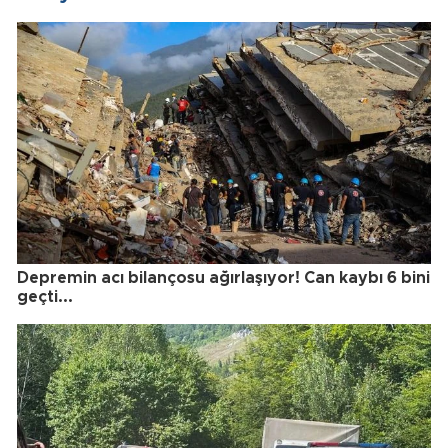
Depremin acı bilançosu ağırlaşıyor! Can kaybı 6 bini
geçti...