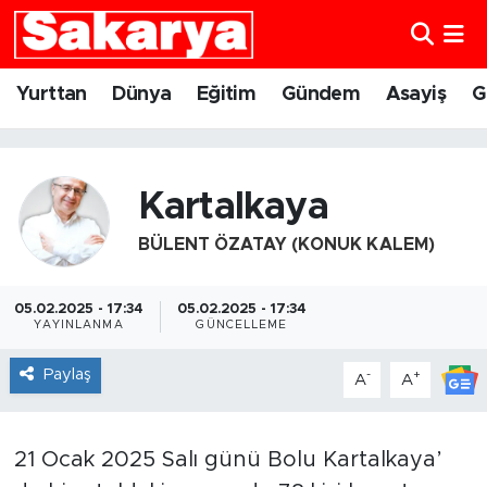
Yurttan
Eskişehir Nöbetçi Eczaneler
Yurttan
Dünya
Eğitim
Gündem
Asayiş
G
Dünya
Eskişehir Hava Durumu
Eğitim
Eskişehir Namaz Vakitleri
Kartalkaya
BÜLENT ÖZATAY (KONUK KALEM)
Gündem
Eskişehir Trafik Yoğunluk Haritası
Eskişehirspor
Süper Lig Puan Durumu ve Fikstür
05.02.2025 - 17:34
05.02.2025 - 17:34
YAYINLANMA
GÜNCELLEME
Spor
Tüm Manşetler
Paylaş
-
+
A
A
Sağlık
Son Dakika Haberleri
21 Ocak 2025 Salı günü Bolu Kartalkaya’
Kültür Sanat
Haber Arşivi