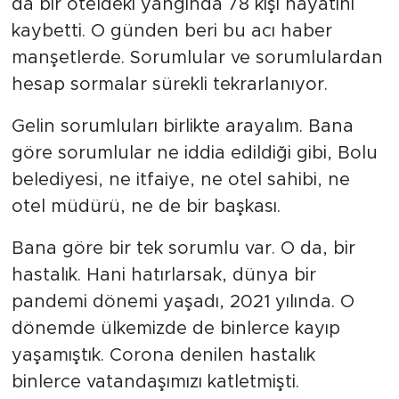
da bir oteldeki yangında 78 kişi hayatını
kaybetti. O günden beri bu acı haber
Tarihçe
manşetlerde. Sorumlular ve sorumlulardan
Resmi İlanlar
hesap sormalar sürekli tekrarlanıyor.
Söyleşi
Gelin sorumluları birlikte arayalım. Bana
göre sorumlular ne iddia edildiği gibi, Bolu
Foto Şaka
belediyesi, ne itfaiye, ne otel sahibi, ne
otel müdürü, ne de bir başkası.
Teknoloji
Bana göre bir tek sorumlu var. O da, bir
Politika
hastalık. Hani hatırlarsak, dünya bir
pandemi dönemi yaşadı, 2021 yılında. O
dönemde ülkemizde de binlerce kayıp
yaşamıştık. Corona denilen hastalık
binlerce vatandaşımızı katletmişti.