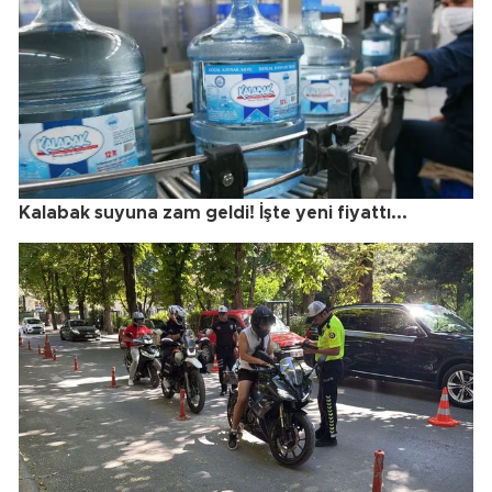
Kalabak suyuna zam geldi! İşte yeni fiyattı...