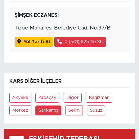
ŞİMŞEK ECZANESİ
Tepe Mahallesi Belediye Cad. No:97/B
Yol Tarifi Al
0 (501) 625 46 36
KARS DIĞER İLÇELER
Akyaka
Arpaçay
Digor
Kağızman
Merkez
Sarıkamış
Selim
Susuz