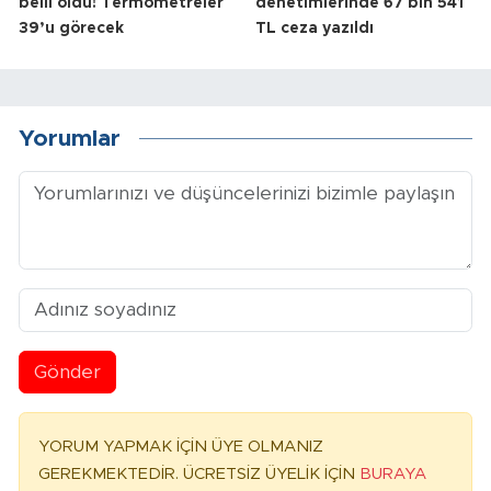
belli oldu! Termometreler
denetimlerinde 67 bin 541
39’u görecek
TL ceza yazıldı
Yorumlar
Gönder
YORUM YAPMAK İÇİN ÜYE OLMANIZ
GEREKMEKTEDİR. ÜCRETSİZ ÜYELİK İÇİN
BURAYA