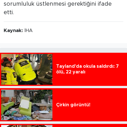
sorumluluk üstlenmesi gerektiğini ifade
etti.
Kaynak:
İHA
Tayland'da okula saldırdı: 7
ölü, 22 yaralı
Çirkin görüntü!