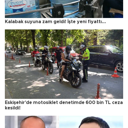
Kalabak suyuna zam geldi! İşte yeni fiyattı...
Eskişehir'de motosiklet denetimde 600 bin TL ceza
kesildi!