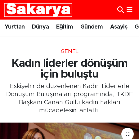
Yurttan
Eskişehir Nöbetçi Eczaneler
Yurttan
Dünya
Eğitim
Gündem
Asayiş
G
Dünya
Eskişehir Hava Durumu
GENEL
Eğitim
Eskişehir Namaz Vakitleri
Kadın liderler dönüşüm
Gündem
Eskişehir Trafik Yoğunluk Haritası
için buluştu
Eskişehir’de düzenlenen Kadın Liderlerle
Eskişehirspor
Süper Lig Puan Durumu ve Fikstür
Dönüşüm Buluşmaları programında, TKDF
Başkanı Canan Güllü kadın hakları
Spor
Tüm Manşetler
mücadelesini anlattı.
Sağlık
Son Dakika Haberleri
Kültür Sanat
Haber Arşivi