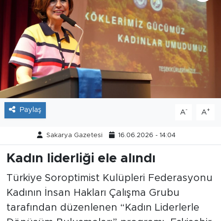
Tarihçe
Resmi İlanlar
Söyleşi
Foto Şaka
Paylaş
-
+
A
A
Teknoloji
Sakarya Gazetesi
16.06.2026 - 14:04
Politika
Kadın liderliği ele alındı
Türkiye Soroptimist Kulüpleri Federasyonu
Kadının İnsan Hakları Çalışma Grubu
tarafından düzenlenen “Kadın Liderlerle