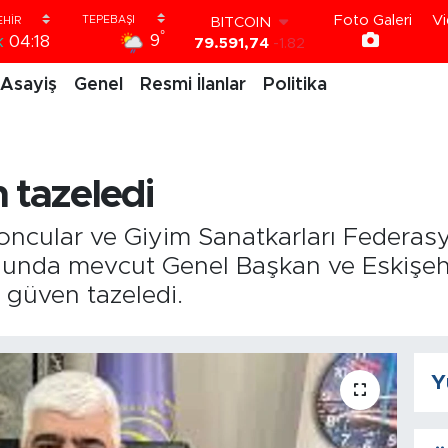
79.591,74
-1.82
Foto Galeri
Vi
DOLAR
°
9
k
04:18
45,43620
0.02
EURO
Asayiş
Genel
Resmi İlanlar
Politika
53,38690
0.19
STERLİN
61,60380
0.18
G.ALTIN
6862,09000
0.19
 tazeledi
BİST100
14.598,00
0
yoncular ve Giyim Sanatkarları Federa
ulunda mevcut Genel Başkan ve Eskişehi
 güven tazeledi.
Y