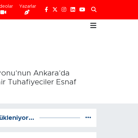
deolar
Yazarlar
syonu’nun Ankara’da
r Tuhafiyeciler Esnaf
ükleniyor...