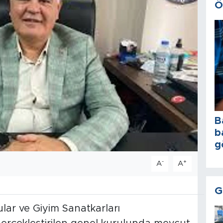
Ö
B
b
g
-
+
A
A
G
lar ve Giyim Sanatkarları