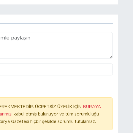
REKMEKTEDİR. ÜCRETSİZ ÜYELİK İÇİN
BURAYA
larımızı
kabul etmiş bulunuyor ve tüm sorumluluğu
arya Gazetesi hiçbir şekilde sorumlu tutulamaz.