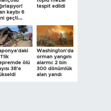
ilançosu
toplu mezar
ğırlaşıyor!
tespit edildi
an kaybı 6
ini geçti...
aponya'daki
Washington'da
1'lik
orman yangını
epremde ölü
alarmı: 2 bin
ayısı 38'e
300 dönümlük
ükseldi
alan yandı