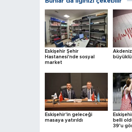
Bunlar da ilginizi çekebilir
Eskişehir Şehir
Akdeniz
Hastanesi'nde sosyal
büyükl
market
Eskişehir'in geleceği
Eskişehir
masaya yatırıldı
belli o
39’u gö