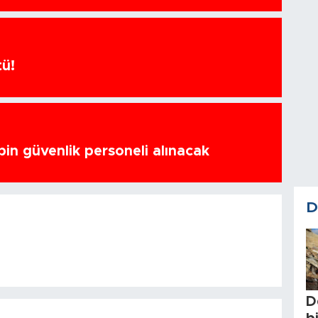
tü!
bin güvenlik personeli alınacak
D
D