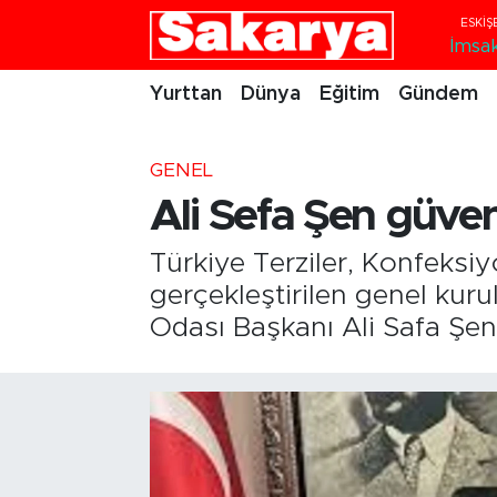
İmsa
Yurttan
Eskişehir Nöbetçi Eczaneler
Yurttan
Dünya
Eğitim
Gündem
Dünya
Eskişehir Hava Durumu
GENEL
Eğitim
Eskişehir Namaz Vakitleri
Ali Sefa Şen güven
Gündem
Eskişehir Trafik Yoğunluk Haritası
Türkiye Terziler, Konfeksi
gerçekleştirilen genel kur
Eskişehirspor
Süper Lig Puan Durumu ve Fikstür
Odası Başkanı Ali Safa Şen
Spor
Tüm Manşetler
Sağlık
Son Dakika Haberleri
Kültür Sanat
Haber Arşivi