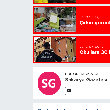
EDITÖRÜN SEÇTIĞI
Çirkin görün
EDITÖRÜN SEÇTIĞI
Okullara 30 
EDITÖR HAKKINDA
Sakarya Gazetesi