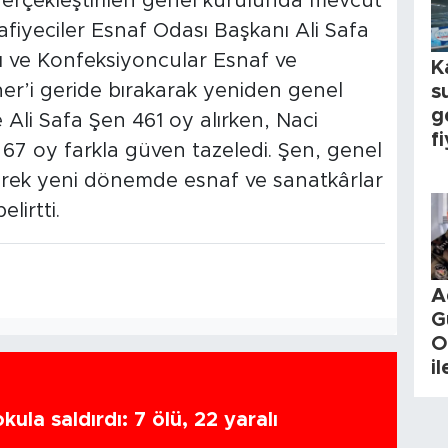
rçekleştirilen genel kurulunda mevcut
fiyeciler Esnaf Odası Başkanı Ali Safa
ı ve Konfeksiyoncular Esnaf ve
K
er’i geride bırakarak yeniden genel
s
g
 Ali Safa Şen 461 oy alırken, Naci
fi
67 oy farkla güven tazeledi. Şen, genel
rek yeni dönemde esnaf ve sanatkârlar
lirtti.
A
G
O
i
ula saldırdı: 7 ölü, 22 yaralı