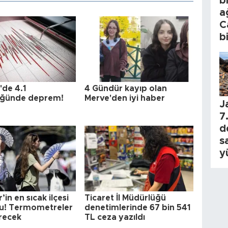
b
a
C
b
'de 4.1
4 Gündür kayıp olan
üğünde deprem!
Merve'den iyi haber
J
7.
d
s
y
’in en sıcak ilçesi
Ticaret İl Müdürlüğü
ldu! Termometreler
denetimlerinde 67 bin 541
recek
TL ceza yazıldı