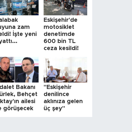
alabak
Eskişehir'de
uyuna zam
motosiklet
eldi! İşte yeni
denetimde
yattı...
600 bin TL
ceza kesildi!
dalet Bakanı
"Eskişehir
ürlek, Behçet
denilince
ktay'ın ailesi
aklınıza gelen
le görüşecek
üç şey"