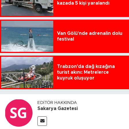
kazada 5 kişi yaralandı
Van Gölü'nde adrenalin dolu
festival
Trabzon'da dağ kızağına
turist akını: Metrelerce
kuyruk oluşuyor
EDITÖR HAKKINDA
Sakarya Gazetesi