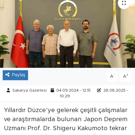
Tarihçe
Resmi İlanlar
Söyleşi
Foto Şaka
Teknoloji
Paylaş
-
+
A
A
Politika
Sakarya Gazetesi
04.09.2024 - 12:15
28.08.2025 -
10:29
Yıllardır Düzce’ye gelerek çeşitli çalışmalar
ve araştırmalarda bulunan Japon Deprem
Uzmanı Prof. Dr. Shigeru Kakumoto tekrar