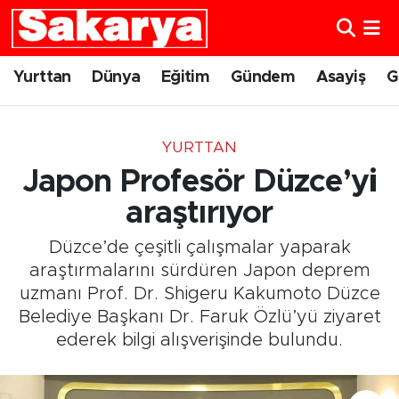
Yurttan
Eskişehir Nöbetçi Eczaneler
Yurttan
Dünya
Eğitim
Gündem
Asayiş
G
Dünya
Eskişehir Hava Durumu
YURTTAN
Eğitim
Eskişehir Namaz Vakitleri
Japon Profesör Düzce’yi
Gündem
Eskişehir Trafik Yoğunluk Haritası
araştırıyor
Düzce’de çeşitli çalışmalar yaparak
Eskişehirspor
Süper Lig Puan Durumu ve Fikstür
araştırmalarını sürdüren Japon deprem
uzmanı Prof. Dr. Shigeru Kakumoto Düzce
Spor
Tüm Manşetler
Belediye Başkanı Dr. Faruk Özlü’yü ziyaret
ederek bilgi alışverişinde bulundu.
Sağlık
Son Dakika Haberleri
Kültür Sanat
Haber Arşivi