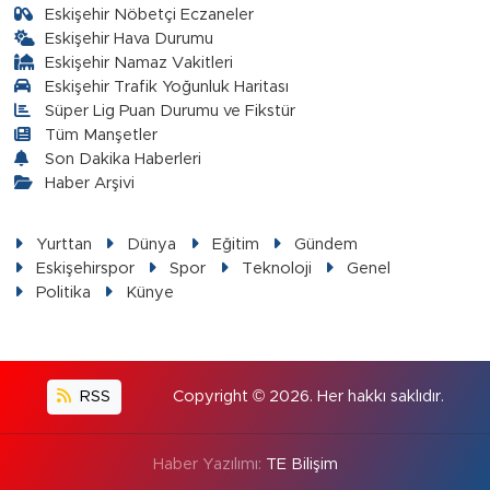
Eskişehir Nöbetçi Eczaneler
Eskişehir Hava Durumu
Eskişehir Namaz Vakitleri
Eskişehir Trafik Yoğunluk Haritası
Süper Lig Puan Durumu ve Fikstür
Tüm Manşetler
Son Dakika Haberleri
Haber Arşivi
Yurttan
Dünya
Eğitim
Gündem
Eskişehirspor
Spor
Teknoloji
Genel
Politika
Künye
RSS
Copyright © 2026. Her hakkı saklıdır.
Haber Yazılımı:
TE Bilişim