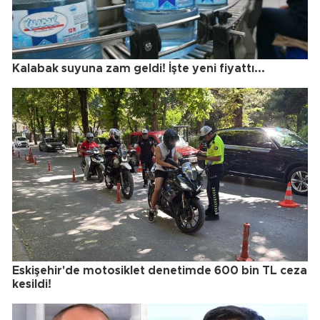
Kalabak suyuna zam geldi! İşte yeni fiyattı...
Eskişehir'de motosiklet denetimde 600 bin TL ceza
kesildi!