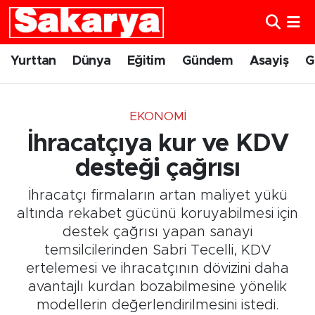
Yurttan
Eskişehir Nöbetçi Eczaneler
Yurttan
Dünya
Eğitim
Gündem
Asayiş
G
Dünya
Eskişehir Hava Durumu
EKONOMI
Eğitim
Eskişehir Namaz Vakitleri
İhracatçıya kur ve KDV
Gündem
Eskişehir Trafik Yoğunluk Haritası
desteği çağrısı
İhracatçı firmaların artan maliyet yükü
Eskişehirspor
Süper Lig Puan Durumu ve Fikstür
altında rekabet gücünü koruyabilmesi için
destek çağrısı yapan sanayi
Spor
Tüm Manşetler
temsilcilerinden Sabri Tecelli, KDV
ertelemesi ve ihracatçının dövizini daha
Sağlık
Son Dakika Haberleri
avantajlı kurdan bozabilmesine yönelik
Kültür Sanat
Haber Arşivi
modellerin değerlendirilmesini istedi.