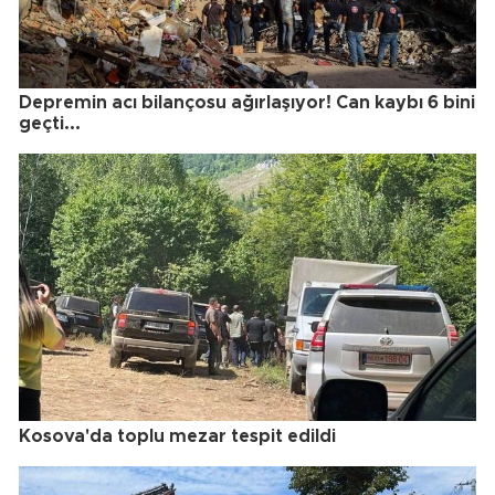
Depremin acı bilançosu ağırlaşıyor! Can kaybı 6 bini
geçti...
Kosova'da toplu mezar tespit edildi