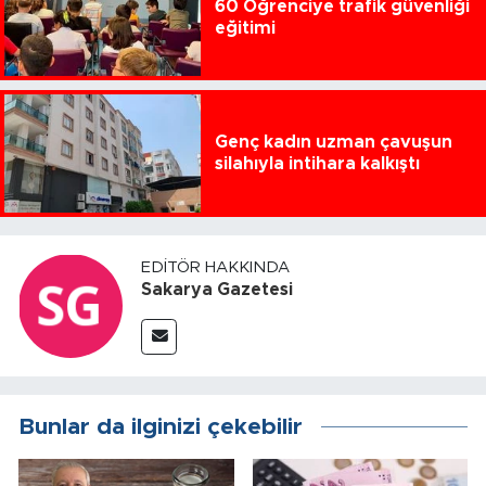
60 Öğrenciye trafik güvenliği
eğitimi
Genç kadın uzman çavuşun
silahıyla intihara kalkıştı
EDITÖR HAKKINDA
Sakarya Gazetesi
Bunlar da ilginizi çekebilir