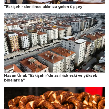
"Eskişehir denilince aklınıza gelen üç şey"
Hasan Ünal: "Eskişehir'de asıl risk eski ve yüksek
binalarda"