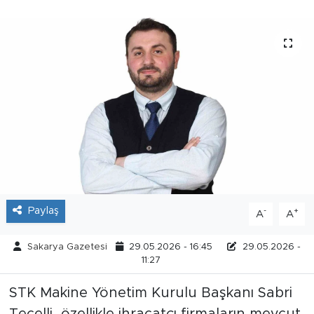
Tarihçe
Resmi İlanlar
Söyleşi
Foto Şaka
Teknoloji
Politika
Paylaş
-
+
A
A
Sakarya Gazetesi
29.05.2026 - 16:45
29.05.2026 -
11:27
STK Makine Yönetim Kurulu Başkanı Sabri