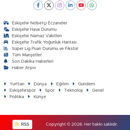
Eskişehir Nöbetçi Eczaneler
Eskişehir Hava Durumu
Eskişehir Namaz Vakitleri
Eskişehir Trafik Yoğunluk Haritası
Süper Lig Puan Durumu ve Fikstür
Tüm Manşetler
Son Dakika Haberleri
Haber Arşivi
Yurttan
Dünya
Eğitim
Gündem
Eskişehirspor
Spor
Teknoloji
Genel
Politika
Künye
RSS
Copyright © 2026. Her hakkı saklıdır.