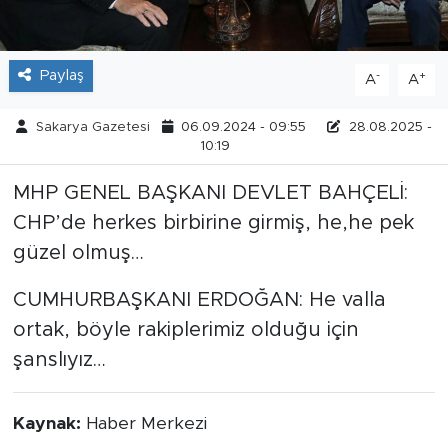
Tarihçe
Paylaş
-
+
A
A
Resmi İlanlar
Sakarya Gazetesi
06.09.2024 - 09:55
28.08.2025 -
Söyleşi
10:19
Foto Şaka
MHP GENEL BAŞKANI DEVLET BAHÇELİ:
CHP’de herkes birbirine girmiş, he,he pek
Teknoloji
güzel olmuş…
Politika
CUMHURBAŞKANI ERDOĞAN: He valla
ortak, böyle rakiplerimiz olduğu için
şanslıyız…
Kaynak:
Haber Merkezi