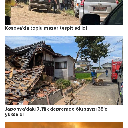
Kosova'da toplu mezar tespit edildi
Japonya'daki 7.1'lik depremde ölü sayısı 38'e
yükseldi