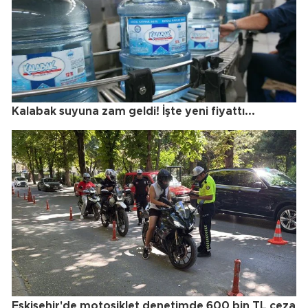
Kalabak suyuna zam geldi! İşte yeni fiyattı...
Eskişehir'de motosiklet denetimde 600 bin TL ceza