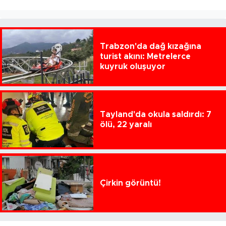
Trabzon'da dağ kızağına
turist akını: Metrelerce
kuyruk oluşuyor
Tayland'da okula saldırdı: 7
ölü, 22 yaralı
Çirkin görüntü!