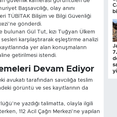
n güvenlik kamerası görüntüleri de
C
riyet Başsavcılığı, olay anını
b
i TÜBİTAK Bilişim ve Bilgi Güvenliği
rkezi’ne gönderdi.
de bulunan Gül Tut, kızı Tuğyan Ülkem
sesleri karşılaştırarak eşleştirme analizi
J
 kayıtlarında yer alan konuşmaların
7.
line getirilmesi istendi.
d
s
lemeleri Devam Ediyor
y
 avukatı tarafından savcılığa teslim
ndeki görüntü ve ses kayıtlarının da
ğü’ne yazdığı talimatta, olayla ilgili
terken, 112 Acil Çağrı Merkezi’ne yapılan