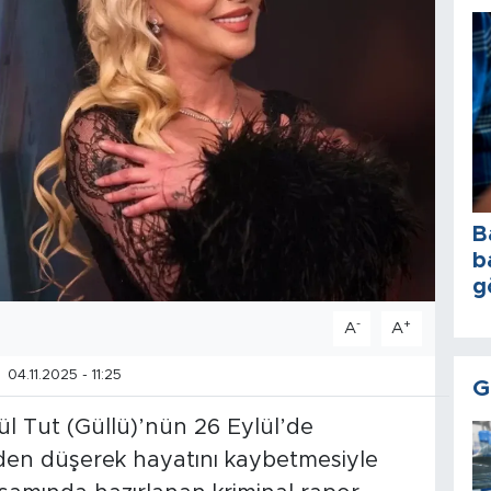
B
b
g
-
+
A
A
04.11.2025 - 11:25
G
ül Tut (Güllü)’nün 26 Eylül’de
nden düşerek hayatını kaybetmesiyle