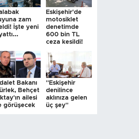
alabak
Eskişehir'de
uyuna zam
motosiklet
eldi! İşte yeni
denetimde
yattı...
600 bin TL
ceza kesildi!
dalet Bakanı
"Eskişehir
ürlek, Behçet
denilince
ktay'ın ailesi
aklınıza gelen
le görüşecek
üç şey"