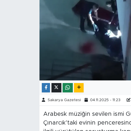
Tarihçe
Resmi İlanlar
Söyleşi
Foto Şaka
Teknoloji
Politika
Sakarya Gazetesi
04.11.2025 - 11:23
Arabesk müziğin sevilen ismi G
Çınarcık’taki evinin penceresi