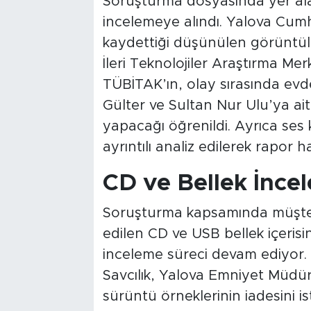
Soruşturma dosyasında yer ala
incelemeye alındı. Yalova Cumhu
kaydettiği düşünülen görüntüler
İleri Teknolojiler Araştırma Me
TÜBİTAK’ın, olay sırasında ev
Gülter ve Sultan Nur Ulu’ya ait 
yapacağı öğrenildi. Ayrıca ses
ayrıntılı analiz edilerek rapor ha
CD ve Bellek İnce
Soruşturma kapsamında müşteki
edilen CD ve USB bellek içerisi
inceleme süreci devam ediyor.
Savcılık, Yalova Emniyet Müdürlü
sürüntü örneklerinin iadesini is