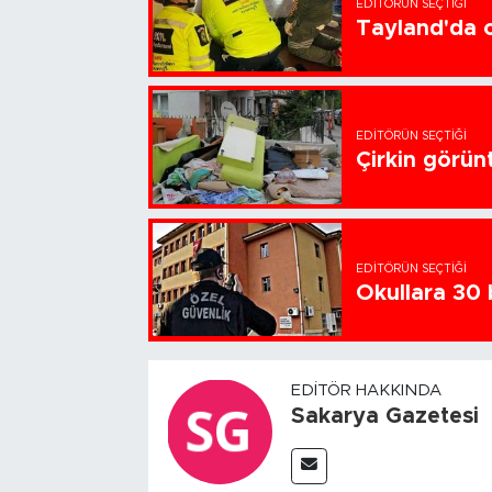
EDITÖRÜN SEÇTIĞI
Tayland'da ok
EDITÖRÜN SEÇTIĞI
Çirkin görün
EDITÖRÜN SEÇTIĞI
Okullara 30 
EDITÖR HAKKINDA
Sakarya Gazetesi