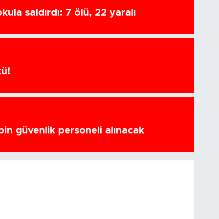
ula saldırdı: 7 ölü, 22 yaralı
tü!
bin güvenlik personeli alınacak