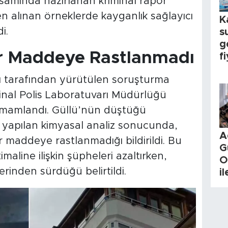
psamında hazırlanan kriminal rapor
 alınan örneklerde kayganlık sağlayıcı
K
i.
s
g
ir Maddeye Rastlanmadı
fi
ı tarafından yürütülen soruşturma
nal Polis Laboratuvarı Müdürlüğü
amamlandı. Güllü’nün düştüğü
yapılan kimyasal analiz sonucunda,
A
r maddeye rastlanmadığı bildirildi. Bu
G
maline ilişkin şüpheleri azaltırken,
O
erinden sürdüğü belirtildi.
i