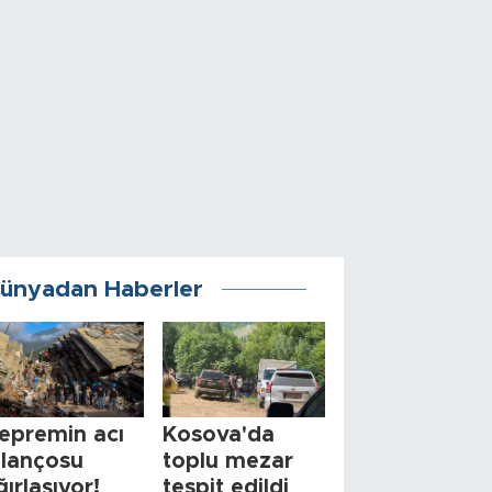
ünyadan Haberler
epremin acı
Kosova'da
ilançosu
toplu mezar
ğırlaşıyor!
tespit edildi