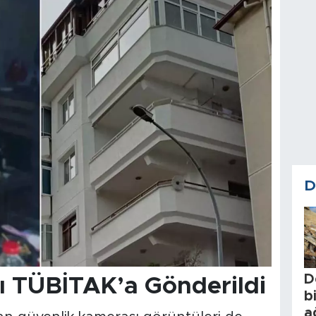
D
D
ı TÜBİTAK’a Gönderildi
b
a