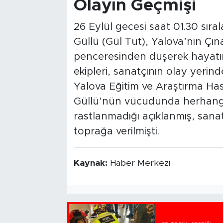
Olayın Geçmişi
26 Eylül gecesi saat 01.30 sıra
Güllü (Gül Tut), Yalova’nın Çına
penceresinden düşerek hayatını
ekipleri, sanatçının olay yerinde
Yalova Eğitim ve Araştırma Ha
Güllü’nün vücudunda herhangi 
rastlanmadığı açıklanmış, sanat
toprağa verilmişti.
Kaynak:
Haber Merkezi