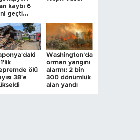
an kaybı 6
ini geçti...
aponya'daki
Washington'da
1'lik
orman yangını
epremde ölü
alarmı: 2 bin
ayısı 38'e
300 dönümlük
ükseldi
alan yandı