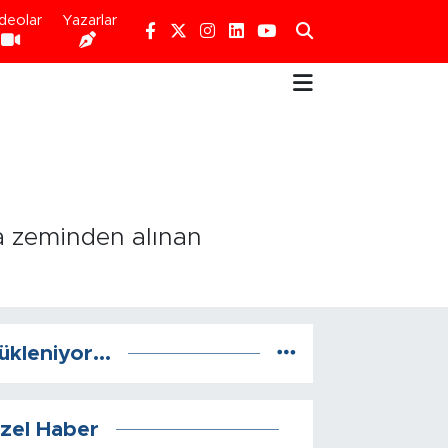
deolar
Yazarlar
da zeminden alınan
ükleniyor...
zel Haber