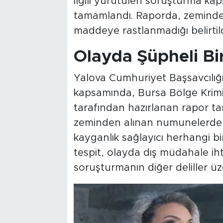
ilgili yürütülen soruşturma ka
tamamlandı. Raporda, zeminden
maddeye rastlanmadığı belirtild
Olayda Şüpheli B
Yalova Cumhuriyet Başsavcılığ
kapsamında, Bursa Bölge Krimi
tarafından hazırlanan rapor t
zeminden alınan numunelerde 
kayganlık sağlayıcı herhangi bi
tespit, olayda dış müdahale ihti
soruşturmanın diğer deliller üz