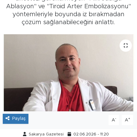
Ablasyon" ve "Tiroid Arter Embolizasyonu"
Tarihçe
yöntemleriyle boyunda iz bırakmadan
çözüm sağlanabileceğini anlattı.
Resmi İlanlar
Söyleşi
Foto Şaka
Teknoloji
Politika
Paylaş
-
+
A
A
Sakarya Gazetesi
02.06.2026 - 11:20