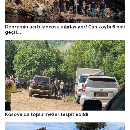
Depremin acı bilançosu ağırlaşıyor! Can kaybı 6 bini
geçti...
Kosova'da toplu mezar tespit edildi