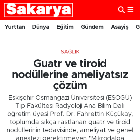
Yurttan
Eskişehir Nöbetçi Eczaneler
Yurttan
Dünya
Eğitim
Gündem
Asayiş
G
Dünya
Eskişehir Hava Durumu
SAĞLIK
Eğitim
Eskişehir Namaz Vakitleri
Guatr ve tiroid
Gündem
Eskişehir Trafik Yoğunluk Haritası
nodüllerine ameliyatsız
çözüm
Eskişehirspor
Süper Lig Puan Durumu ve Fikstür
Eskişehir Osmangazi Üniversitesi (ESOGÜ)
Spor
Tüm Manşetler
Tıp Fakültesi Radyoloji Ana Bilim Dalı
öğretim üyesi Prof. Dr. Fahrettin Küçükay,
Sağlık
Son Dakika Haberleri
toplumda sıkça rastlanan guatr ve tiroid
nodüllerinin tedavisinde, ameliyat ve genel
Kültür Sanat
Haber Arşivi
anestezi gerektirmeyen "Mikrodalga