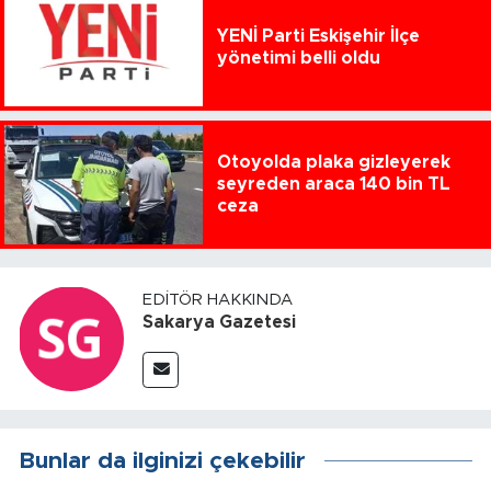
YENİ Parti Eskişehir İlçe
yönetimi belli oldu
Otoyolda plaka gizleyerek
seyreden araca 140 bin TL
ceza
EDITÖR HAKKINDA
Sakarya Gazetesi
Bunlar da ilginizi çekebilir