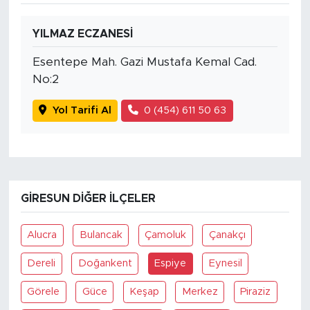
YILMAZ ECZANESİ
Esentepe Mah. Gazi Mustafa Kemal Cad.
No:2
Yol Tarifi Al
0 (454) 611 50 63
GIRESUN DIĞER İLÇELER
Alucra
Bulancak
Çamoluk
Çanakçı
Dereli
Doğankent
Espiye
Eynesil
Görele
Güce
Keşap
Merkez
Piraziz