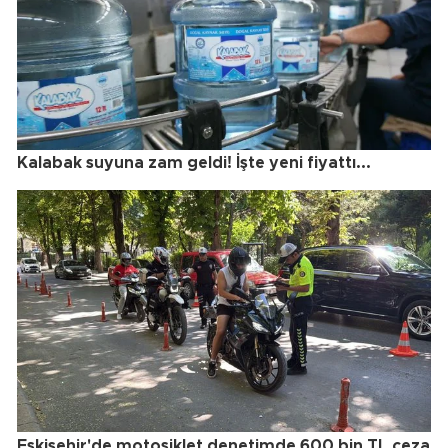
Kalabak suyuna zam geldi! İşte yeni fiyattı...
Eskişehir'de motosiklet denetimde 600 bin TL ceza