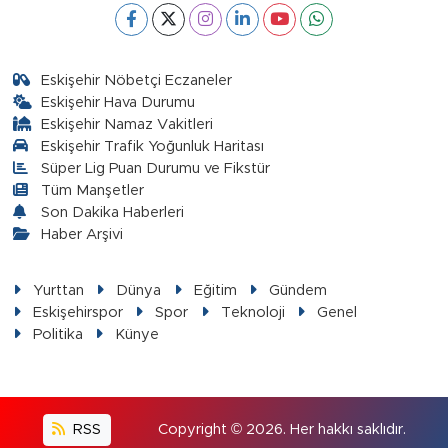
Eskişehir Nöbetçi Eczaneler
Eskişehir Hava Durumu
Eskişehir Namaz Vakitleri
Eskişehir Trafik Yoğunluk Haritası
Süper Lig Puan Durumu ve Fikstür
Tüm Manşetler
Son Dakika Haberleri
Haber Arşivi
Yurttan
Dünya
Eğitim
Gündem
Eskişehirspor
Spor
Teknoloji
Genel
Politika
Künye
RSS
Copyright © 2026. Her hakkı saklıdır.