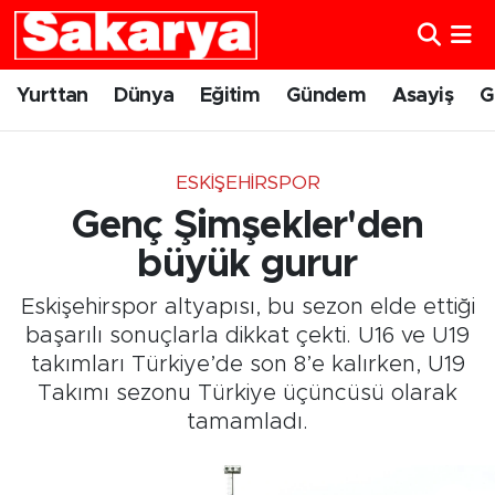
Yurttan
Eskişehir Nöbetçi Eczaneler
Yurttan
Dünya
Eğitim
Gündem
Asayiş
G
Dünya
Eskişehir Hava Durumu
ESKIŞEHIRSPOR
Eğitim
Eskişehir Namaz Vakitleri
Genç Şimşekler'den
Gündem
Eskişehir Trafik Yoğunluk Haritası
büyük gurur
Eskişehirspor altyapısı, bu sezon elde ettiği
Eskişehirspor
Süper Lig Puan Durumu ve Fikstür
başarılı sonuçlarla dikkat çekti. U16 ve U19
takımları Türkiye’de son 8’e kalırken, U19
Spor
Tüm Manşetler
Takımı sezonu Türkiye üçüncüsü olarak
tamamladı.
Sağlık
Son Dakika Haberleri
Kültür Sanat
Haber Arşivi