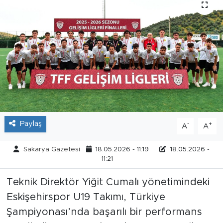
Tarihçe
Resmi İlanlar
Söyleşi
Foto Şaka
Teknoloji
Paylaş
-
+
A
A
Politika
Sakarya Gazetesi
18.05.2026 - 11:19
18.05.2026 -
11:21
Teknik Direktör Yiğit Cumalı yönetimindeki
Eskişehirspor U19 Takımı, Türkiye
Şampiyonası’nda başarılı bir performans