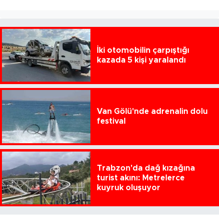
İki otomobilin çarpıştığı
kazada 5 kişi yaralandı
Van Gölü'nde adrenalin dolu
festival
Trabzon'da dağ kızağına
turist akını: Metrelerce
kuyruk oluşuyor