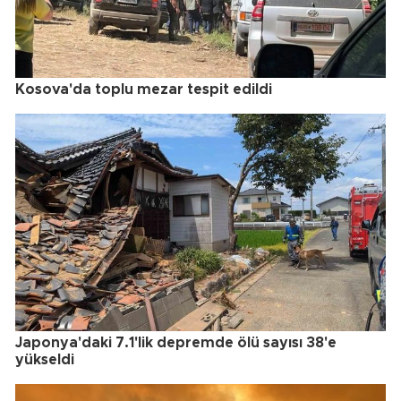
Kosova'da toplu mezar tespit edildi
Japonya'daki 7.1'lik depremde ölü sayısı 38'e
yükseldi