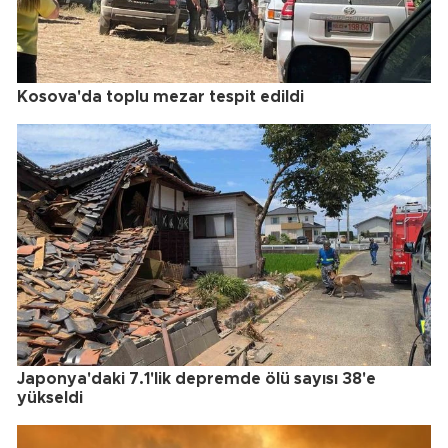
Kosova'da toplu mezar tespit edildi
Japonya'daki 7.1'lik depremde ölü sayısı 38'e
yükseldi