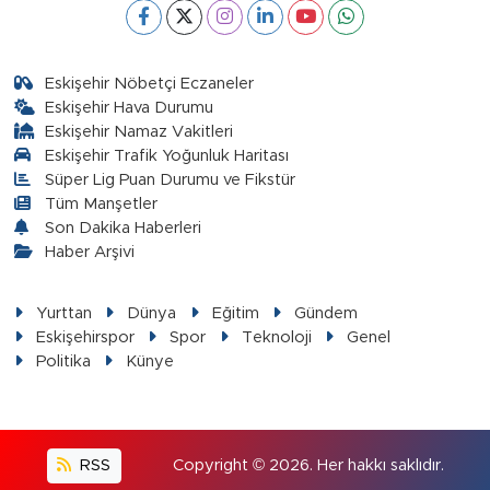
Eskişehir Nöbetçi Eczaneler
Eskişehir Hava Durumu
Eskişehir Namaz Vakitleri
Eskişehir Trafik Yoğunluk Haritası
Süper Lig Puan Durumu ve Fikstür
Tüm Manşetler
Son Dakika Haberleri
Haber Arşivi
Yurttan
Dünya
Eğitim
Gündem
Eskişehirspor
Spor
Teknoloji
Genel
Politika
Künye
RSS
Copyright © 2026. Her hakkı saklıdır.