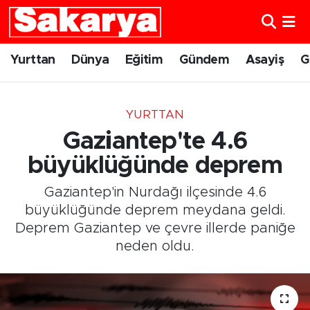
Yurttan
Eskişehir Nöbetçi Eczaneler
Yurttan
Dünya
Eğitim
Gündem
Asayiş
G
Dünya
Eskişehir Hava Durumu
YURTTAN
Eğitim
Eskişehir Namaz Vakitleri
Gaziantep'te 4.6
Gündem
Eskişehir Trafik Yoğunluk Haritası
büyüklüğünde deprem
Gaziantep'in Nurdağı ilçesinde 4.6
Eskişehirspor
Süper Lig Puan Durumu ve Fikstür
büyüklüğünde deprem meydana geldi.
Deprem Gaziantep ve çevre illerde paniğe
Spor
Tüm Manşetler
neden oldu.
Sağlık
Son Dakika Haberleri
Kültür Sanat
Haber Arşivi