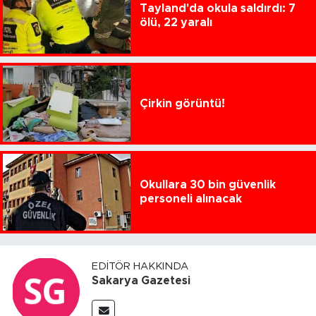
Tayland'da okula saldırdı: 7
ölü, 22 yaralı
Çirkin görüntü!
Okullara 30 bin güvenlik
personeli alınacak
EDITÖR HAKKINDA
Sakarya Gazetesi