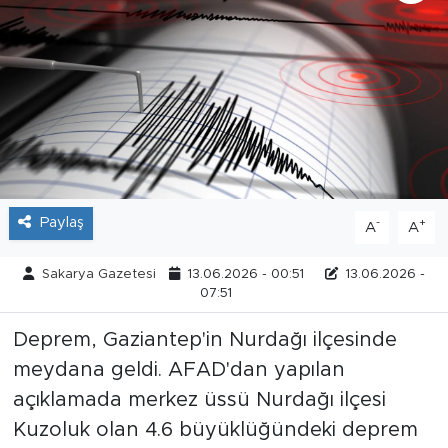
Tarihçe
Resmi İlanlar
Söyleşi
Foto Şaka
Paylaş
-
+
A
A
Teknoloji
Sakarya Gazetesi
13.06.2026 - 00:51
13.06.2026 -
Politika
07:51
Deprem, Gaziantep'in Nurdağı ilçesinde
meydana geldi. AFAD'dan yapılan
açıklamada merkez üssü Nurdağı ilçesi
Kuzoluk olan 4.6 büyüklüğündeki deprem