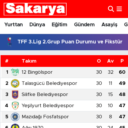
Yurttan
Eskişehir Nöbetçi Eczaneler
Yurttan
Dünya
Eğitim
Gündem
Asayiş
G
Dünya
Eskişehir Hava Durumu
TFF 3.Lig 2.Grup Puan Durumu ve Fikstür
Eğitim
Eskişehir Namaz Vakitleri
#
Takım
O
Av
P
Gündem
Eskişehir Trafik Yoğunluk Haritası
1
12 Bingölspor
30
32
60
Eskişehirspor
Süper Lig Puan Durumu ve Fikstür
2
Talasgücü Belediyespor
30
11
49
Spor
Tüm Manşetler
3
Silifke Belediyespor
30
15
48
4
Yeşilyurt Belediyespor
30
10
47
Sağlık
Son Dakika Haberleri
5
Mazıdağı Fosfatspor
30
8
47
Kültür Sanat
Haber Arşivi
6
Ağrı 1970
30
24
45