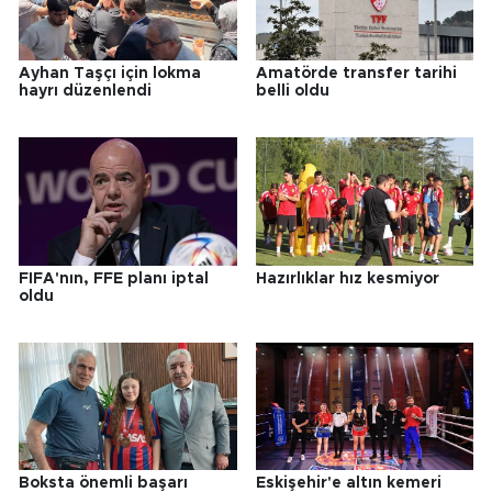
Ayhan Taşçı için lokma
Amatörde transfer tarihi
hayrı düzenlendi
belli oldu
FIFA'nın, FFE planı iptal
Hazırlıklar hız kesmiyor
oldu
Boksta önemli başarı
Eskişehir'e altın kemeri