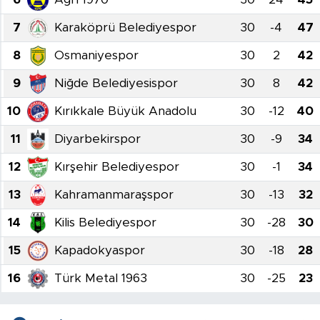
Tarihçe
7
Karaköprü Belediyespor
30
-4
47
8
Osmaniyespor
30
2
42
Resmi İlanlar
9
Niğde Belediyesispor
30
8
42
Söyleşi
10
Kırıkkale Büyük Anadolu
30
-12
40
Foto Şaka
11
Diyarbekirspor
30
-9
34
12
Kırşehir Belediyespor
30
-1
34
Teknoloji
13
Kahramanmaraşspor
30
-13
32
Politika
14
Kilis Belediyespor
30
-28
30
15
Kapadokyaspor
30
-18
28
16
Türk Metal 1963
30
-25
23