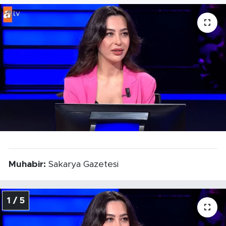
Tarihçe
Resmi İlanlar
Söyleşi
Foto Şaka
Teknoloji
Politika
Muhabir:
Sakarya Gazetesi
1 / 5