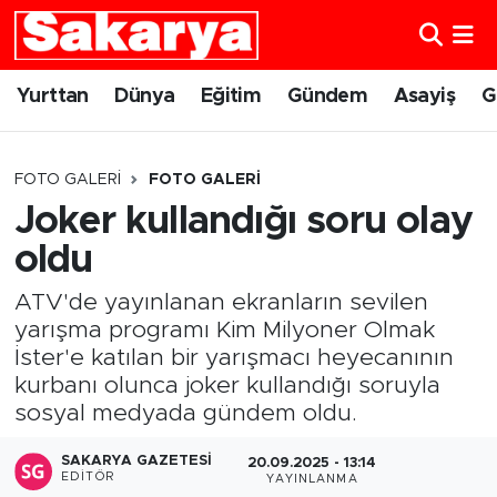
Yurttan
Eskişehir Nöbetçi Eczaneler
Yurttan
Dünya
Eğitim
Gündem
Asayiş
G
Dünya
Eskişehir Hava Durumu
FOTO GALERI
FOTO GALERI
Eğitim
Eskişehir Namaz Vakitleri
Joker kullandığı soru olay
oldu
Gündem
Eskişehir Trafik Yoğunluk Haritası
ATV'de yayınlanan ekranların sevilen
Eskişehirspor
Süper Lig Puan Durumu ve Fikstür
yarışma programı Kim Milyoner Olmak
İster'e katılan bir yarışmacı heyecanının
Spor
Tüm Manşetler
kurbanı olunca joker kullandığı soruyla
sosyal medyada gündem oldu.
Sağlık
Son Dakika Haberleri
SAKARYA GAZETESI
20.09.2025 - 13:14
Kültür Sanat
Haber Arşivi
EDITÖR
YAYINLANMA