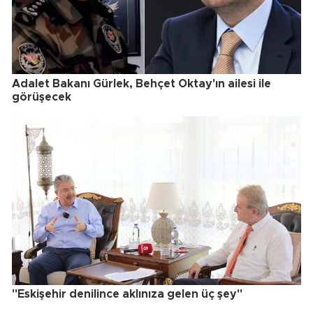
Adalet Bakanı Gürlek, Behçet Oktay'ın ailesi ile
görüşecek
"Eskişehir denilince aklınıza gelen üç şey"